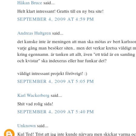
Håkan Bruce
said...
Helt klart intressant! Grattis till en ny bra site!
SEPTEMBER 4, 2009 AT 4:59 PM
Andreas Hultgren
said...
det kanske inte är meningen att man ska mötas av bert karlsso
varje gång man besöker siten.. men det verkar kretsa väldigt 
kring egennamn. är tanken att allt, även "ett träd är en samling
och kvistar" ska indexeras eller hur funkar det?
väldigt intressant projekt förövrigt! :)
SEPTEMBER 4, 2009 AT 5:05 PM
Karl Wackerberg
said...
Shit vad rolig sida!
SEPTEMBER 4, 2009 AT 5:40 PM
Unknown
said...
Kul Ted! Trist att jag inte kunde närvara men skickar varma o