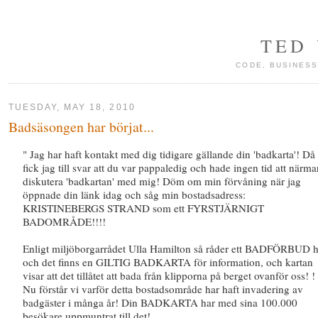
TED
CODE, BUSINESS
TUESDAY, MAY 18, 2010
Badsäsongen har börjat...
" Jag har haft kontakt med dig tidigare gällande din 'badkarta'! Då
fick jag till svar att du var pappaledig och hade ingen tid att närma
diskutera 'badkartan' med mig! Döm om min förvåning när jag
öppnade din länk idag och såg min bostadsadress:
KRISTINEBERGS STRAND som ett FYRSTJÄRNIGT
BADOMRÅDE!!!!
Enligt miljöborgarrådet Ulla Hamilton så råder ett BADFÖRBUD h
och det finns en GILTIG BADKARTA för information, och kartan
visar att det tillåtet att bada från klipporna på berget ovanför oss! !
Nu förstår vi varför detta bostadsområde har haft invadering av
badgäster i många år! Din BADKARTA har med sina 100.000
besökare uppmuntrat till det!