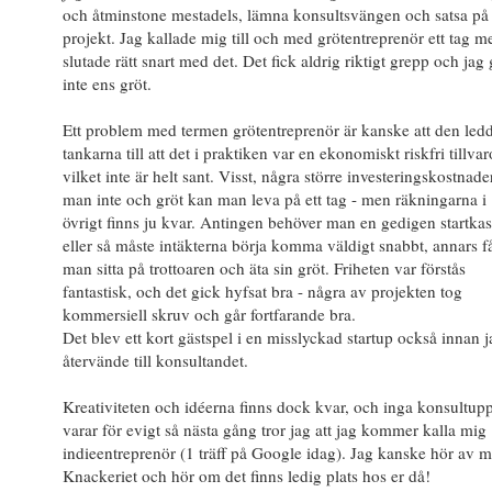
och åtminstone mestadels, lämna konsultsvängen och satsa på
projekt. Jag kallade mig till och med grötentreprenör ett tag m
slutade rätt snart med det. Det fick aldrig riktigt grepp och jag g
inte ens gröt.
Ett problem med termen grötentreprenör är kanske att den led
tankarna till att det i praktiken var en ekonomiskt riskfri tillvar
vilket inte är helt sant. Visst, några större investeringskostnade
man inte och gröt kan man leva på ett tag - men räkningarna i
övrigt finns ju kvar. Antingen behöver man en gedigen startka
eller så måste intäkterna börja komma väldigt snabbt, annars f
man sitta på trottoaren och äta sin gröt. Friheten var förstås
fantastisk, och det gick hyfsat bra - några av projekten tog
kommersiell skruv och går fortfarande bra.
Det blev ett kort gästspel i en misslyckad startup också innan j
återvände till konsultandet.
Kreativiteten och idéerna finns dock kvar, och inga konsultup
varar för evigt så nästa gång tror jag att jag kommer kalla mig
indieentreprenör (1 träff på Google idag). Jag kanske hör av mi
Knackeriet och hör om det finns ledig plats hos er då!