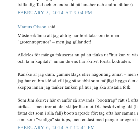
träffa dig Ted och er andra då på luncher och andra träffar :)
FEBRUARY 5, 2014 AT 3:04 PM
Marcus Olsson
said...
Måste erkänna att jag aldrig har hört talas om termen
"grötentreprenör" – men jag gillar det!
Alldeles för många fokuserar nu på att tänka ut "hur kan vi vä
och ta in kapital?" innan de ens har skrivit första kodraden.
Kanske är jag dum, gammeldags eller någonting annat – men
jag har en bra idé så vill jag så snabbt som möjligt bygga den 
skeppa innan jag tänker tanken på hur jag ska anställa folk.
Som Jim skriver här ovanför så används "bootstrap" rätt så oft
utrikes – men tror att det skiljer lite mot DIs beskrivning, då (h
fattat det som i alla fall) bootstrap:ade företag ofta har samma
som som "vanliga" startups, men endast med pengar ur egen fi
FEBRUARY 6, 2014 AT 12:41 PM