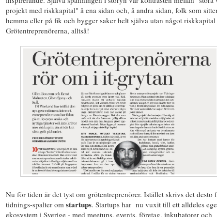
projekt med riskkapital" å ena sidan och, å andra sidan, folk som sitte
hemma eller på fik och bygger saker helt själva utan något riskkapital 
Grötentreprenörerna, alltså!
Nu för tiden är det tyst om grötentreprenörer. Istället skrivs det desto f
startups
tidnings-spalter om
. Startups har nu vuxit till ett alldeles eget
ekosystem i Sverige - med meetups, events, företag, inkubatorer och