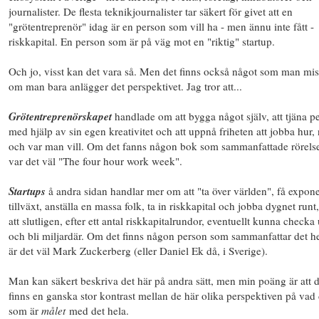
journalister. De flesta teknikjournalister tar säkert för givet att en
"grötentreprenör" idag är en person som vill ha - men ännu inte fått -
riskkapital. En person som är på väg mot en "riktig" startup.
Och jo, visst kan det vara så. Men det finns också något som man mis
om man bara anlägger det perspektivet. Jag tror att...
Grötentreprenörskapet
handlade om att bygga något själv, att tjäna p
med hjälp av sin egen kreativitet och att uppnå friheten att jobba hur, 
och var man vill. Om det fanns någon bok som sammanfattade rörels
var det väl "The four hour work week".
Startups
å andra sidan handlar mer om att "ta över världen", få expone
tillväxt, anställa en massa folk, ta in riskkapital och jobba dygnet runt,
att slutligen, efter ett antal riskkapitalrundor, eventuellt kunna checka 
och bli miljardär. Om det finns någon person som sammanfattar det he
är det väl Mark Zuckerberg (eller Daniel Ek då, i Sverige).
Man kan säkert beskriva det här på andra sätt, men min poäng är att d
finns en ganska stor kontrast mellan de här olika perspektiven på vad 
som är
målet
med det hela.