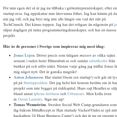
För min egen del så är jag nu tillbaka i grötentreprenörskapet, efter e
startup-resa. Jag uppskattar min återvunna frihet. Jag kan hämta på d
när jag vill, och jag bryr mig inte alls längre om vad det står på
TechCrunch. Det känns toppen. Jag har det roligare än någonsin på
j
slipar dagligen på mina programmeringskunskaper, och har en massa
projekt.
Här är de personer i Sverige som inspirerar mig mest idag:
Jonas Lejon
. Driver precis som tidigare
massor
av olika sajter
senaste i raden heter Hittarabatt.se och samlar
rabattkoder
från
butiker på och utför nätet. Nästan varje gång jag träffar Jonas lä
mig något nytt. Det är ganska magiskt!
Anton Johansson
. Har startat Osom (en startup!) och går att ly
på på
Startuppodden
. Det jag helst hör honom berätta om är ha
projekt som inte bygger på riskkapital. Hans sajt Headler.se sälj
bland annat
iphone-hörlurar
och
Urbanears
. Men kolla även
in
Osom Laundry
. Sign me up!
Tomas Wennström
. Sweden Social Web Camp-grundaren som
låg bakom HittaRecept.se Han startade VackertVäder.se (på mit
hackathon 24 Hour Business Camp!) och det är nu en enormt s