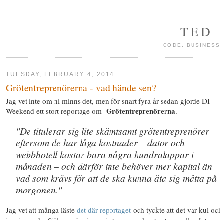
TED
CODE, BUSINESS
TUESDAY, FEBRUARY 4, 2014
Grötentreprenörerna - vad hände sen?
Jag vet inte om ni minns det, men för snart fyra år sedan gjorde DI
Grötentreprenörerna
Weekend ett stort reportage om
.
"De titulerar sig lite skämtsamt grötentreprenörer
eftersom de har låga kostnader – dator och
webbhotell kostar bara några hundralappar i
månaden – och därför inte behöver mer kapital än
vad som krävs för att de ska kunna äta sig mätta på
morgonen."
Jag vet att många läste
det där reportaget
och tyckte att det var kul oc
inspirerande. Själva spänningen i storyn var kontrasten mellan "stora