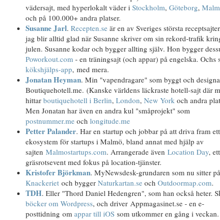
vädersajt, med hyperlokalt väder i
Stockholm
,
Göteborg
,
Malm
och på 100.000+ andra platser.
Susanne Jarl
.
Recepten.se
är en av Sveriges största receptsajter
jag blir alltid glad när Susanne skriver om sin rekord-trafik krin
julen. Susanne kodar och bygger allting själv. Hon bygger des
Poworkout.com
- en träningsajt (och appar) på engelska. Ochs 
kökshjälps-app
, med mera.
Jonatan Heyman
. Min "vapendragare" som byggt och designa
Boutiquehotell.me. (Kanske världens läckraste hotell-sajt där 
hittar
boutiquehotell i Berlin
,
London
,
New York
och andra plat
Men Jonatan har även en andra kul "småprojekt" som
postnummer.me
och
longitude.me
Petter Palander
. Har en startup och jobbar på att driva fram et
ekosystem för startups i Malmö, bland annat med hjälp av
sajten
Malmostartups.com
. Arrangerade även
Location Day
, ett
gräsrotsevent med fokus på location-tjänster.
Kristofer Björkman
. MyNewsdesk-grundaren som nu sitter p
Knackeriet
och bygger
Naturkartan.se
och
Outdoormap.com
.
TDH
. Eller "Thord Daniel Hedengren", som han också heter. S
böcker om Wordpress
, och driver Appmagasinet.se - en e-
posttidning om
appar till iOS
som utkommer en gång i veckan.