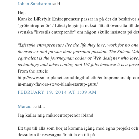
Johan Sundstrom
said...
Hej,
Lifestyle Entrepreneur
Kanske
passar in på det du beskriver
"grötentreprenör"? Lifestyle går ju också lätt att översätta till de
svenska "livsstils entreprenör" om någon skulle insistera på det
"Lifestyle entrepreneurs live the life they love, work for no one
themselves and pursue their personal passion. The Silicon Val
equivalent is the journeyman coder or Web designer who loves
technology and takes coding and U/I jobs because it is a pass
From the article
http://www.smartplanet.com/blog/bulletin/entrepreneurship-co
in-many-flavors-steve-blank-startup-guru/
FEBRUARY 19, 2014 AT 1:09 AM
Marcus
said...
Jag kallar mig mikroentreprenör ibland.
Ett tips till alla som börjat komma igång med egna projekt och
dessutom är resesugna är att ta en titt på