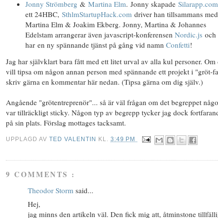
Jonny Strömberg
&
Martina Elm
. Jonny skapade
Silarapp.com
ett 24HBC,
SthlmStartupHack.com
driver han tillsammans med
Martina Elm & Joakim Ekberg. Jonny, Martina & Johannes
Edelstam arrangerar även javascript-konferensen
Nordic.js
och
har en ny spännande tjänst på gång vid namn
Confetti
!
Jag har självklart bara fått med ett litet urval av alla kul personer. Om
vill tipsa om någon annan person med spännande ett projekt i "gröt-f
skriv gärna en kommentar här nedan. (Tipsa gärna om dig själv.)
Angående "grötentreprenör"... så är väl frågan om det begreppet någ
var tillräckligt sticky. Någon typ av begrepp tycker jag dock fortfaran
på sin plats. Förslag mottages tacksamt.
UPPLAGD AV
TED VALENTIN
KL.
3:49 PM
9 COMMENTS :
Theodor Storm
said...
Hej,
jag minns den artikeln väl. Den fick mig att, åtminstone tillfälli