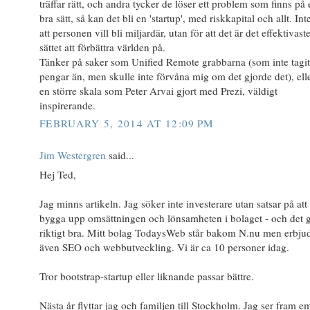
träffar rätt, och andra tycker de löser ett problem som finns på 
bra sätt, så kan det bli en 'startup', med riskkapital och allt. Int
att personen vill bli miljardär, utan för att det är det effektivast
sättet att förbättra världen på.
Tänker på saker som Unified Remote grabbarna (som inte tagit
pengar än, men skulle inte förvåna mig om det gjorde det), ell
en större skala som Peter Arvai gjort med Prezi, väldigt
inspirerande.
FEBRUARY 5, 2014 AT 12:09 PM
Jim Westergren
said...
Hej Ted,
Jag minns artikeln. Jag söker inte investerare utan satsar på att
bygga upp omsättningen och lönsamheten i bolaget - och det 
riktigt bra. Mitt bolag TodaysWeb står bakom N.nu men erbju
även SEO och webbutveckling. Vi är ca 10 personer idag.
Tror bootstrap-startup eller liknande passar bättre.
Nästa år flyttar jag och familjen till Stockholm. Jag ser fram em