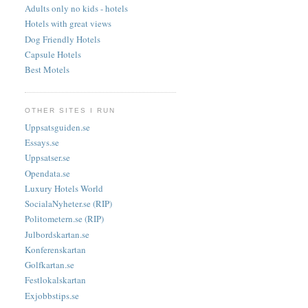
Adults only no kids - hotels
Hotels with great views
Dog Friendly Hotels
Capsule Hotels
Best Motels
OTHER SITES I RUN
Uppsatsguiden.se
Essays.se
Uppsatser.se
Opendata.se
Luxury Hotels World
SocialaNyheter.se (RIP)
Politometern.se (RIP)
Julbordskartan.se
Konferenskartan
Golfkartan.se
Festlokalskartan
Exjobbstips.se