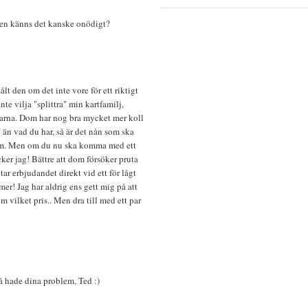
jten känns det kanske onödigt?
M
ålt den om det inte vore för ett riktigt
te vilja "splittra" min kartfamilj,
garna. Dom har nog bra mycket mer koll
än vad du har, så är det nån som ska
dom. Men om du nu ska komma med ett
tycker jag! Bättre att dom försöker pruta
tar erbjudandet direkt vid ett för lågt
mer! Jag har aldrig ens gett mig på att
om vilket pris.. Men dra till med ett par
M
å hade dina problem, Ted :)
M