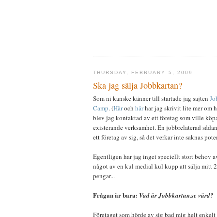
THURSDAY, FEBRUARY 5, 2009
Ska jag sälja Jobbkartan?
Som ni kanske känner till startade jag sajten
Jo
Camp
. (
Här
och
här
har jag skrivit lite mer om 
blev jag kontaktad av ett företag som ville köpa
existerande verksamhet. En jobbrelaterad sådan
ett företag av sig, så det verkar inte saknas pote
Egentligen har jag inget speciellt stort behov a
något av en kul medial kul kupp att sälja mitt 
pengar...
Frågan är bara:
Vad är Jobbkartan.se värd?
Företaget som hörde av sig bad mig helt enkelt a