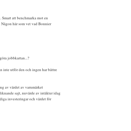
ag. Smart att benchmarka mot en
e. Någon här som vet vad Bonnier
M
göra jobbkartan...?
n inte utför den och ingen har bättre
ing av värdet av varumärket
n liknande sajt, nuvärde av intäkter idag
iga investeringar och värdet för
M