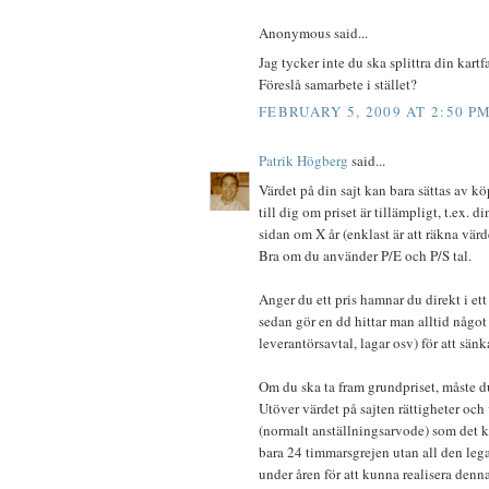
Anonymous said...
Jag tycker inte du ska splittra din kartfa
Föreslå samarbete i stället?
FEBRUARY 5, 2009 AT 2:50 P
Patrik Högberg
said...
Värdet på din sajt kan bara sättas av k
till dig om priset är tillämpligt, t.ex. 
sidan om X år (enklast är att räkna värd
Bra om du använder P/E och P/S tal.
Anger du ett pris hamnar du direkt i et
sedan gör en dd hittar man alltid något
leverantörsavtal, lagar osv) för att sänk
Om du ska ta fram grundpriset, måste du 
Utöver värdet på sajten rättigheter och 
(normalt anställningsarvode) som det ko
bara 24 timmarsgrejen utan all den le
under åren för att kunna realisera denna