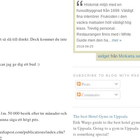
Historisk miljö med en
huvudbyggnad från 1699. Väldigt
fina interiörer. Frukosten i den
vackra matsalen höll väldigt hög
klass. Trevlig personal.
Restaurangen finns med i White
t så slå till direkt. Dock kommer du inte
Guide men den ha...
mer
»
2018-08-25
widget
från
Minkarta.se
kan jag ge dig ett bud :)
SUBSCRIBE TO BLOG WITH RSS
Posts
M
Comments
k-1m. 50 000 besök efter tre månader och
The best Hotel Gyms in Uppsala
 kunna säga ett högt pris.
Erik Wargs guide to the best hotel gym
in Uppsala. Going to a gym in Uppsala
mediapost.com/publications/index.cfm?
is something special!
92