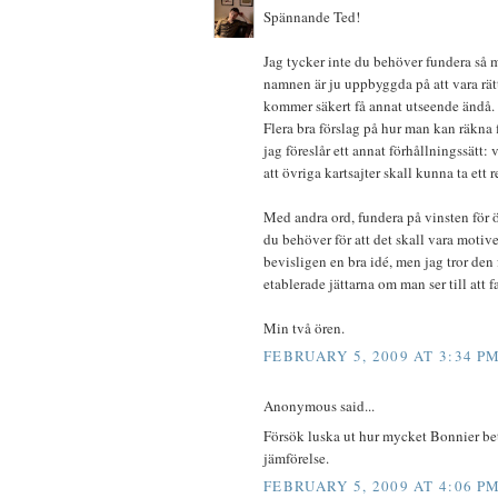
Spännande Ted!
Jag tycker inte du behöver fundera så my
namnen är ju uppbyggda på att vara rät
kommer säkert få annat utseende ändå. D
Flera bra förslag på hur man kan räkna
jag föreslår ett annat förhållningssätt:
att övriga kartsajter skall kunna ta ett r
Med andra ord, fundera på vinsten för 
du behöver för att det skall vara motiver
bevisligen en bra idé, men jag tror den
etablerade jättarna om man ser till att 
Min två ören.
FEBRUARY 5, 2009 AT 3:34 P
Anonymous said...
Försök luska ut hur mycket Bonnier bet
jämförelse.
FEBRUARY 5, 2009 AT 4:06 P