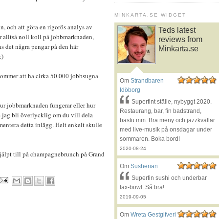
MINKARTA.SE WIDGET
n, och att göra en rigorös analys av
Teds latest
r alltså noll koll på jobbmarknaden,
reviews from
ns det några pengar på den här
Minkarta.se
:)
 kommer att ha cirka 50.000 jobbsugna
Om
Strandbaren
Idöborg
Superfint ställe, nybyggt 2020.
hur jobbmarknaden fungerar eller hur
Restaurang, bar, fin badstrand,
 jag bli överlycklig om du vill dela
bastu mm. Bra meny och jazzkvällar
ntera detta inlägg. Helt enkelt skulle
med live-musik på onsdagar under
sommaren. Boka bord!
2020-08-24
 hjälpt till på champagnebrunch på Grand
Om
Susherian
Superfin sushi och underbar
lax-bowl. Så bra!
2019-09-05
Om
Wreta Gestgifveri