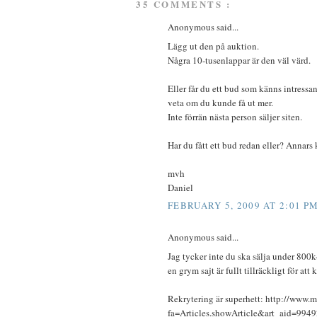
35 COMMENTS :
Anonymous said...
Lägg ut den på auktion.
Några 10-tusenlappar är den väl värd.
Eller får du ett bud som känns intressan
veta om du kunde få ut mer.
Inte förrän nästa person säljer siten.
Har du fått ett bud redan eller? Annars 
mvh
Daniel
FEBRUARY 5, 2009 AT 2:01 P
Anonymous said...
Jag tycker inte du ska sälja under 800
en grym sajt är fullt tillräckligt för att
Rekrytering är superhett: http://www.
fa=Articles.showArticle&art_aid=994