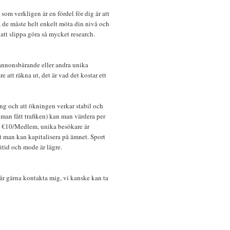
om verkligen är en fördel för dig är att
, de måste helt enkelt möta din nivå och
r att slippa göra så mycket research.
(annonsbärande eller andra unika
e att räkna ut, det är vad det kostar ett
ing och att ökningen verkar stabil och
man fått trafiken) kan man värdera per
ca €10/Medlem, unika besökare är
t man kan kapitalisera på ämnet. Sport
ritid och mode är lägre.
får gärna kontakta mig, vi kanske kan ta
M