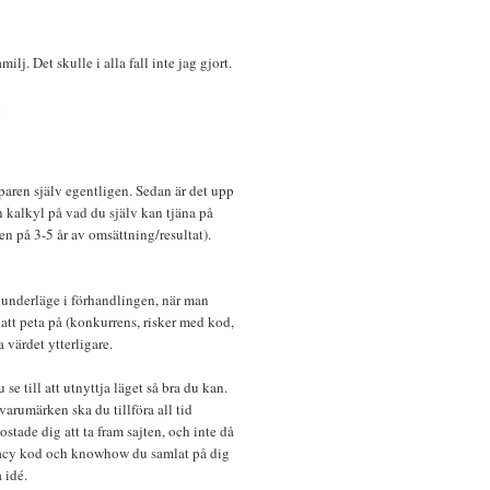
milj. Det skulle i alla fall inte jag gjort.
M
öparen själv egentligen. Sedan är det upp
din kalkyl på vad du själv kan tjäna på
en på 3-5 år av omsättning/resultat).
t underläge i förhandlingen, när man
 att peta på (konkurrens, risker med kod,
a värdet ytterligare.
se till att utnyttja läget så bra du kan.
varumärken ska du tillföra all tid
stade dig att ta fram sajten, och inte då
gacy kod och knowhow du samlat på dig
 idé.