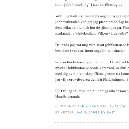
inom jobbförmedling" i åtanke, föreslog de.
Well. Jag hade 24 timmar på mig att bygga sajte
jobbmarknaden var iget jag prioriterade. Jag ha
dess olika aktörer och hur de tjänar pengar. Fin
marknaden? Värdekedjan? Vilken värdekedja? 
Det enda jag tror mig veta är att jobbkartan.se
besökare i veckan, inom ungefär tre månader.
Som ni hör behöver jag lite hjälp... Om du vet 
mycket Jobbkartan.se borde vara värd, så skulle
med dig av din kunskap. Gärna genom att komme
crowdsourca
jag vilja
den här försäljningen. :)
PS. Om jag säljer sajten bjuder jag alla er som
Hotells veranda.
UPPLAGD AV
TED VALENTIN
KL.
12:55 PM
ETIKETTER:
JAG SLÄPPER NY SAJT