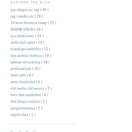
EXPLORE THE BLOG
jag släpper ny sajt
( 50 )
jag i media etc
( 28 )
24 hour business camp
( 25 )
INSPIRATION
( 24 )
nya funktioner
( 23 )
andra kul sajter
( 14 )
kunskapssamhället
( 12 )
den mobila webben
( 10 )
iphone-utveckling
( 10 )
politometern
( 10 )
matt cutts
( 6 )
mina förebilder
( 6 )
old media old money
( 5 )
brev från samhället
( 4 )
den långa svansen
( 2 )
programmering
( 2 )
öppen data
( 1 )