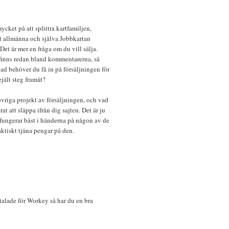
cket på att splittra kartfamiljen,
t allmänna och själva Jobbkartan
et är mer en fråga om du vill sälja.
 finns redan bland kommentarerna, så
 vad behöver du få in på försäljningen för
ejält steg framåt?
övriga projekt av försäljningen, och vad
at att släppa ifrån dig sajten. Det är ju
 fungerar bäst i händerna på någon av de
faktiskt tjäna pengar på den.
M
alade för Workey så har du en bra
M