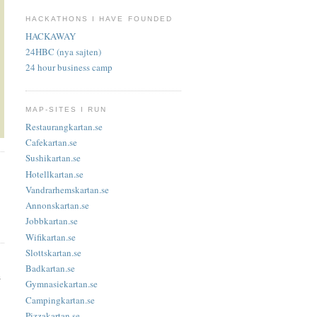
HACKATHONS I HAVE FOUNDED
HACKAWAY
24HBC (nya sajten)
24 hour business camp
MAP-SITES I RUN
Restaurangkartan.se
Cafekartan.se
Sushikartan.se
Hotellkartan.se
Vandrarhemskartan.se
Annonskartan.se
Jobbkartan.se
Wifikartan.se
Slottskartan.se
Badkartan.se
s
Gymnasiekartan.se
Campingkartan.se
Pizzakartan.se