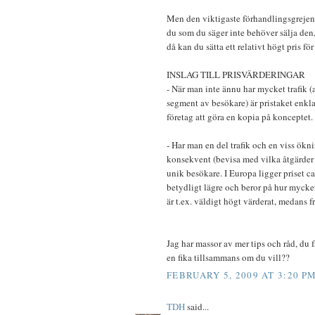
Men den viktigaste förhandlingsgrejen s
du som du säger inte behöver sälja den
då kan du sätta ett relativt högt pris fö
INSLAG TILL PRISVÄRDERINGAR
- När man inte ännu har mycket trafik 
segment av besökare) är pristaket enklar
företag att göra en kopia på konceptet.
- Har man en del trafik och en viss ökn
konsekvent (bevisa med vilka åtgärder 
unik besökare. I Europa ligger priset 
betydligt lägre och beror på hur mycke
är t.ex. väldigt högt värderat, medans f
Jag har massor av mer tips och råd, du 
en fika tillsammans om du vill??
FEBRUARY 5, 2009 AT 3:20 P
TDH
said...