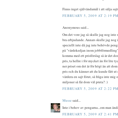
Finns inget självändamål i att sälja sa
FEBRUARY 5, 2009 AT 2:19 P
Anonymous said...
Om det vore jag så skulle jag nog inte s
bra erbjudande. Annars skulle jag nog in
speciellt inte då jag inte behövde pen
på "värdekedjan inom jobbförmedling" 
komma med ett prisförslag så är det 
pris, ta hellre i för mycket än för lite 
ner priset om det är för högt än att dom 
pris och du känner att du kunde fått ut 
värdera en sajt förut, så fråga inte mig 
miljoner så får dom väl pruta? :)
FEBRUARY 5, 2009 AT 2:22 P
Musse
said...
Inte i behov av pengarna...om man änd
FEBRUARY 5, 2009 AT 2:41 P