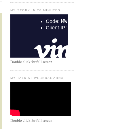
MY STORY IN 20 MINUTES
Double click for full screen!
MY TALK AT WEBBDAGARNA
Double click for full screen!