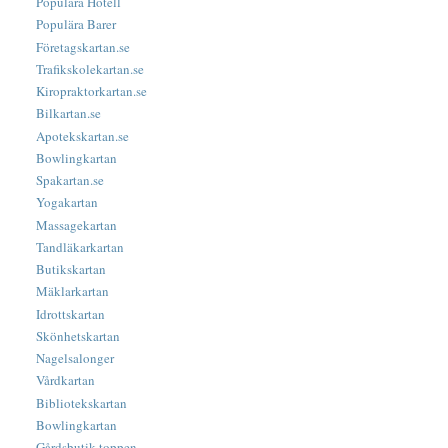
Populära Hotell
Populära Barer
Företagskartan.se
Trafikskolekartan.se
Kiropraktorkartan.se
Bilkartan.se
Apotekskartan.se
Bowlingkartan
Spakartan.se
Yogakartan
Massagekartan
Tandläkarkartan
Butikskartan
Mäklarkartan
Idrottskartan
Skönhetskartan
Nagelsalonger
Vårdkartan
Bibliotekskartan
Bowlingkartan
Gårdsbutik-toppen