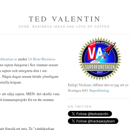
TED VALENTIN
CODE, BUSINESS IDEAS AND LOTS OF COFFEE
bbkartan.se
under
24 Hour Business
hur sajten fungerar.) Sex timmar senare
 sajten och integrera den i sin
. Några dagar senare hörde ytterligare
ntiella köpare.
Enligt Veckans Affärer driver jag ett av
Sveriges 641
Superföretag
.
v att sälja sajten. MEN: det skulle vara
24-timmarsprojekt för en fin summa
ON TWITTER
tt föreslå ett pris. Ta "värdekedjan