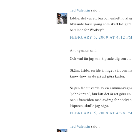
Ted Valentin
said...
Eddie, det var ett bra och enkelt försl
liknande försäljning som skett tidigar
betalade för Workey?
FEBRUARY 5, 2009 AT 4:12 P
Anonymous said...
Och vad får jag som tipsade dig om att 
Skämt åsido, en idé är inget värt om ma
know-how än du på att göra kartor.
Sajten får ett värde av en sammanvägn
"jobbkartan", hur lätt det är att göra e
och i framtiden med avdrag för nödvänd
köparen, skulle jag säga.
FEBRUARY 5, 2009 AT 4:28 P
Ted Valentin
said...