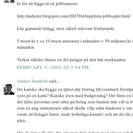
kr för att lägga ut en jobbannons.
http://nuheter.blogspot.com/2007/04/topplista-jobbsajter.html
Lite gammalt inlägg, men säkert relevant fortfarande.
5 tusen kr x ca 10 tusen annonser i månaden = 50 miljoner kr 
månaden.
Verkar således finnas en del pengar på den här marknaden.
FEBRUARY 5, 2009 AT 5:04 PM
Anders Sundelin
said...
Du kanske ska bygga en tjänst där företag till eventuell försälj
syns på en karta? Kanske även med budgivning? Det finns en 
del äldre personer som sitter på bolag som barnen inte vill ta ö
som en ung entreprenör säkert skulle vilja sätta tänderna i, om
visste att bolaget fanns, hade befintliga kunder. och att det låt 
nära..
Om du inte vill sälja din site men dela risken med någon och få