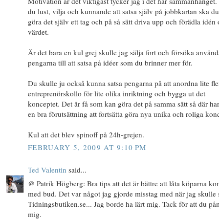
Motivation är det viktigast tycker jag i det här sammanhanget.
du lust, vilja och kunnande att satsa själv på jobbkartan ska du
göra det själv ett tag och på så sätt driva upp och förädla idén
värdet.
Är det bara en kul grej skulle jag sälja fort och försöka använd
pengarna till att satsa på idéer som du brinner mer för.
Du skulle ju också kunna satsa pengarna på att anordna lite fle
entreprenörskollo för lite olika inriktning och bygga ut det
konceptet. Det är få som kan göra det på samma sätt så där ha
en bra förutsättning att fortsätta göra nya unika och roliga kon
Kul att det blev spinoff på 24h-grejen.
FEBRUARY 5, 2009 AT 9:10 PM
Ted Valentin
said...
@ Patrik Högberg: Bra tips att det är bättre att låta köparna 
med bud. Det var något jag gjorde misstag med när jag skulle 
Tidningsbutiken.se... Jag borde ha lärt mig. Tack för att du p
mig.