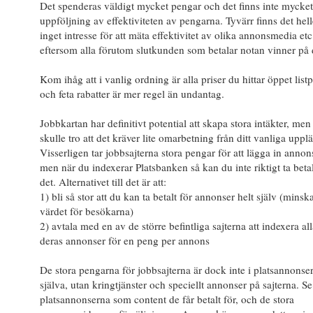
Det spenderas väldigt mycket pengar och det finns inte mycket
uppföljning av effektiviteten av pengarna. Tyvärr finns det hell
inget intresse för att mäta effektivitet av olika annonsmedia etc
eftersom alla förutom slutkunden som betalar notan vinner på 
Kom ihåg att i vanlig ordning är alla priser du hittar öppet listp
och feta rabatter är mer regel än undantag.
Jobbkartan har definitivt potential att skapa stora intäkter, men
skulle tro att det kräver lite omarbetning från ditt vanliga uppl
Visserligen tar jobbsajterna stora pengar för att lägga in annon
men när du indexerar Platsbanken så kan du inte riktigt ta betal
det. Alternativet till det är att:
1) bli så stor att du kan ta betalt för annonser helt själv (minsk
värdet för besökarna)
2) avtala med en av de större befintliga sajterna att indexera al
deras annonser för en peng per annons
De stora pengarna för jobbsajterna är dock inte i platsannonse
själva, utan kringtjänster och speciellt annonser på sajterna. Se
platsannonserna som content de får betalt för, och de stora