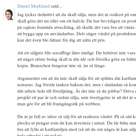
Daniel Marklund
said...
Jag tycker definitivt att du skall sälja, men det är osäkert på o
skall göra det nu eller om ett halvår. Du har bevisligen en posit
på sajtens framtida utveckling, då skulle det vara bra att vänta 
att bygga upp en användarbas. Dels stiger värdet på produkten
kan det även blo lättare för dig att sätta ett pris.
Att ett säljpris blir sexsiffrigt låter rimligt. Du behöver inte var
att något större bolag skall ta din idé och försöka göra en bättr
kopia. Branschen fungerar inte så, än så länge.
Argumentet om att du inte skall sälja för att splittra din kartfami
nonsens. Jag förstår tanken bakom det, men i slutändan så k
ditt arbete leda till försäljning. Är det inte så du jobbar? Driva 
projekt ett par år och sedan sälja, min övertygelse är att det är 
man gör för att bli framgångsrik på webben.
Du är ju full av idéer så sälj för att realisera värdet. På så sätt 
plocka ut pengar som du kan investera i annat. Du lär hitta ann
bra att fylla ut kartfamiljen med (så att du om några år kan sälj
hela utbudet i ett paket).