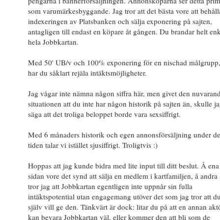
pengarna i bannerförsäljningen. Annonsköparna ser detta prim
som varumärkesbyggande. Jag tror att det bästa vore att behåll
indexeringen av Platsbanken och sälja exponering på sajten,
antagligen till endast en köpare åt gången. Du brandar helt enk
hela Jobbkartan.
Med 50' UB/v och 100% exponering för en nischad målgrupp,
har du såklart rejäla intäktsmöjligheter.
Jag vågar inte nämna någon siffra här, men givet den nuvaran
situationen att du inte har någon historik på sajten än, skulle j
säga att det troliga beloppet borde vara sexsiffrigt.
Med 6 månaders historik och egen annonsförsäljning under d
tiden talar vi istället sjusiffrigt. Troligtvis :)
Hoppas att jag kunde bidra med lite input till ditt beslut. Å ena
sidan vore det synd att sälja en medlem i kartfamiljen, å andra
tror jag att Jobbkartan egentligen inte uppnår sin fulla
intäktspotential utan engagemang utöver det som jag tror att d
själv vill ge den. Tänkvärt är dock: litar du på att en annan akt
kan bevara Jobbkartan väl, eller kommer den att bli som de