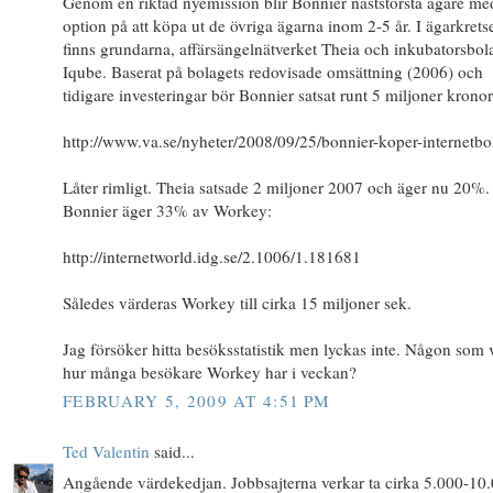
Genom en riktad nyemission blir Bonnier näststörsta ägare me
option på att köpa ut de övriga ägarna inom 2-5 år. I ägarkrets
finns grundarna, affärsängelnätverket Theia och inkubatorsbol
Iqube. Baserat på bolagets redovisade omsättning (2006) och
tidigare investeringar bör Bonnier satsat runt 5 miljoner kronor
http://www.va.se/nyheter/2008/09/25/bonnier-koper-internetbo
Låter rimligt. Theia satsade 2 miljoner 2007 och äger nu 20%.
Bonnier äger 33% av Workey:
http://internetworld.idg.se/2.1006/1.181681
Således värderas Workey till cirka 15 miljoner sek.
Jag försöker hitta besöksstatistik men lyckas inte. Någon som 
hur många besökare Workey har i veckan?
FEBRUARY 5, 2009 AT 4:51 PM
Ted Valentin
said...
Angående värdekedjan. Jobbsajterna verkar ta cirka 5.000-10