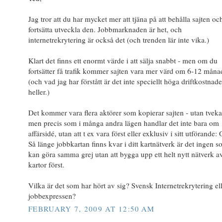
Jag tror att du har mycket mer att tjäna på att behålla sajten oc
fortsätta utveckla den. Jobbmarknaden är het, och
internetrekrytering är också det (och trenden lär inte vika.)
Klart det finns ett enormt värde i att sälja snabbt - men om du
fortsätter få trafik kommer sajten vara mer värd om 6-12 måna
(och vad jag har förstått är det inte speciellt höga driftkostnade
heller.)
Det kommer vara flera aktörer som kopierar sajten - utan tveka
men precis som i många andra lägen handlar det inte bara om
affärsidé, utan att t ex vara först eller exklusiv i sitt utförande:
Så länge jobbkartan finns kvar i ditt kartnätverk är det ingen 
kan göra samma grej utan att bygga upp ett helt nytt nätverk a
kartor först.
Vilka är det som har hört av sig? Svensk Internetrekrytering el
jobbexpressen?
FEBRUARY 7, 2009 AT 12:50 AM