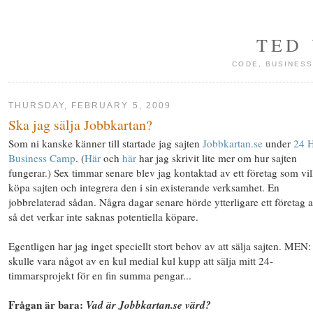
TED
CODE, BUSINESS
THURSDAY, FEBRUARY 5, 2009
Ska jag sälja Jobbkartan?
Som ni kanske känner till startade jag sajten
Jobbkartan.se
under
24 
Business Camp
. (
Här
och
här
har jag skrivit lite mer om hur sajten
fungerar.) Sex timmar senare blev jag kontaktad av ett företag som vil
köpa sajten och integrera den i sin existerande verksamhet. En
jobbrelaterad sådan. Några dagar senare hörde ytterligare ett företag a
så det verkar inte saknas potentiella köpare.
Egentligen har jag inget speciellt stort behov av att sälja sajten. MEN:
skulle vara något av en kul medial kul kupp att sälja mitt 24-
timmarsprojekt för en fin summa pengar...
Frågan är bara:
Vad är Jobbkartan.se värd?