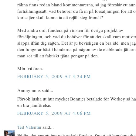
räkna finns redan bland kommentarerna, så jag föreslår ett ann
förhållningssätt: vad behöver du få in på försäljningen för att ö
kartsajter skall kunna ta ett rejält steg framåt?
Med andra ord, fundera på vinsten för övriga projekt av
försäljningen, och vad du behöver för att det skall vara motiver
släppa ifrån dig sajten. Det är ju bevisligen en bra idé, men jag
den fungerar bäst i händerna på någon av de etablerade jättar
man ser till att faktiskt tjäna pengar på den.
Min två ören.
FEBRUARY 5, 2009 AT 3:34 PM
Anonymous said...
Försök luska ut hur mycket Bonnier betalade för Workey så ha
en bra jämförelse.
FEBRUARY 5, 2009 AT 4:06 PM
Ted Valentin
said...
Eddie, det var ett bra och enkelt förslag. Smart att benchmark