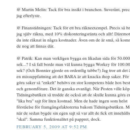
@ Martin Melin: Tack för bra insikt i branchen. Suveränt, prec
jag efterlyste.
@ Finanstidningen: Tack för ett bra räkneexempel. Precis så b
jag själv räkna, med 10% diskonteringsränta och allt! Däremot
du inte räknat in några kostnader. Även om de är små, så kom
de nog att finnas där.
@ Patrik: Kan man verkligen bygga en likadan sida för 50.000
sek...? I så fall borde man väl kunna bygga Workey för 100.0
sek? (Och Bonnier gjorde en ordentlig tabbe?) Jag tror att det ä
en missuppfattning att det BARA är att knacka ihop saker. För 
göra saker så "enkelt" behövs en stor kompetens både hos best
och genomförare. Det är ganska ovanligt. När Posten ville köp
Tidningsbutiken så trodde de också att de skulle kunna göra e
"lika bra" sajt för liten kostnad. Men de hade ingen som helst
förståelse för framgångsfaktorerna bakom Tidningsbutiken. 
när de sedan bygde sin egen sajt så var allt de fick ett innehålls
"skal". Samma funktionalitet på pappret, dock.
FEBRUARY 5, 2009 AT 9:52 PM