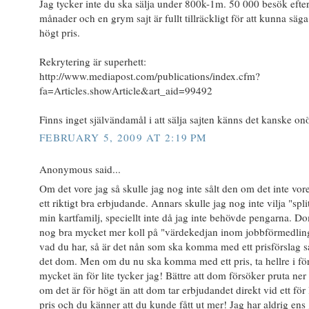
Jag tycker inte du ska sälja under 800k-1m. 50 000 besök efter
månader och en grym sajt är fullt tillräckligt för att kunna säga
högt pris.
Rekrytering är superhett:
http://www.mediapost.com/publications/index.cfm?
fa=Articles.showArticle&art_aid=99492
Finns inget självändamål i att sälja sajten känns det kanske on
FEBRUARY 5, 2009 AT 2:19 PM
Anonymous said...
Om det vore jag så skulle jag nog inte sålt den om det inte vore
ett riktigt bra erbjudande. Annars skulle jag nog inte vilja "spli
min kartfamilj, speciellt inte då jag inte behövde pengarna. D
nog bra mycket mer koll på "värdekedjan inom jobbförmedlin
vad du har, så är det nån som ska komma med ett prisförslag s
det dom. Men om du nu ska komma med ett pris, ta hellre i fö
mycket än för lite tycker jag! Bättre att dom försöker pruta ner 
om det är för högt än att dom tar erbjudandet direkt vid ett för 
pris och du känner att du kunde fått ut mer! Jag har aldrig ens 