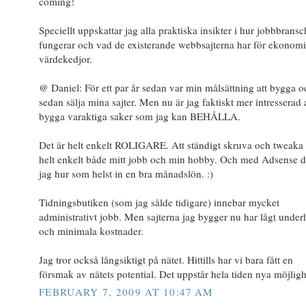
coming!
Speciellt uppskattar jag alla praktiska insikter i hur jobbbrans
fungerar och vad de existerande webbsajterna har för ekonom
värdekedjor.
@ Daniel: För ett par år sedan var min målsättning att bygga o
sedan sälja mina sajter. Men nu är jag faktiskt mer intresserad 
bygga varaktiga saker som jag kan BEHÅLLA.
Det är helt enkelt ROLIGARE. Att ständigt skruva och tweaka 
helt enkelt både mitt jobb och min hobby. Och med Adsense d
jag hur som helst in en bra månadslön. :)
Tidningsbutiken (som jag sålde tidigare) innebar mycket
administrativt jobb. Men sajterna jag bygger nu har lågt under
och minimala kostnader.
Jag tror också långsiktigt på nätet. Hittills har vi bara fått en
försmak av nätets potential. Det uppstår hela tiden nya möjligh
FEBRUARY 7, 2009 AT 10:47 AM