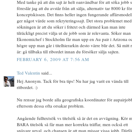
Med tanke på att din sajt är helt oanvändbar för att söka jobb 
föreslår jag att du avstår från att sälja, alternativ tar 8000 kr för
konceptskissen. Det finns heller ingen fungerande affärsmodel
ger något värde som rekryteringssajt. Det stora problemet med
sökningen är att du söker i fritext och därmed kan man inte
tilräckligt precist välja ut de jobb som är relevanta. Söker man
Ekonomichef i Stockholm får man upp en Au pair i Arizona o
högre upp man går i titelhierarkin desto värre blir det. Så mitt 
är: gå tillbaka till ribordet innan du försöker sälja sajten.
FEBRUARY 6, 2009 AT 7:56 AM
Ted Valentin
said...
Hej Anonym. Tack för bra tips! Nu har jag varit en vända till
ritbordet. :)
Nu rensar jag borde alla geografiska koordinater för aupairjob
eftersom dessa ofta orsakar problem.
Angående fulltextsök vs titelsök så är det en avvägning. Kör 
BARA titelsök så får man mer korrekta träffar, men också ett
snävare urval, och chansen är att man missar vissa jobb. Därfö