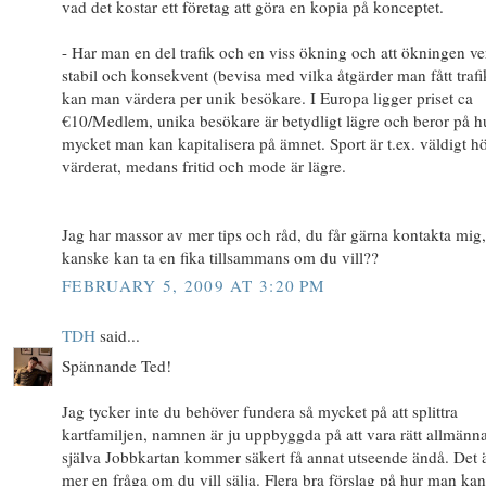
vad det kostar ett företag att göra en kopia på konceptet.
- Har man en del trafik och en viss ökning och att ökningen ve
stabil och konsekvent (bevisa med vilka åtgärder man fått traf
kan man värdera per unik besökare. I Europa ligger priset ca
€10/Medlem, unika besökare är betydligt lägre och beror på h
mycket man kan kapitalisera på ämnet. Sport är t.ex. väldigt h
värderat, medans fritid och mode är lägre.
Jag har massor av mer tips och råd, du får gärna kontakta mig,
kanske kan ta en fika tillsammans om du vill??
FEBRUARY 5, 2009 AT 3:20 PM
TDH
said...
Spännande Ted!
Jag tycker inte du behöver fundera så mycket på att splittra
kartfamiljen, namnen är ju uppbyggda på att vara rätt allmänn
själva Jobbkartan kommer säkert få annat utseende ändå. Det 
mer en fråga om du vill sälja. Flera bra förslag på hur man kan