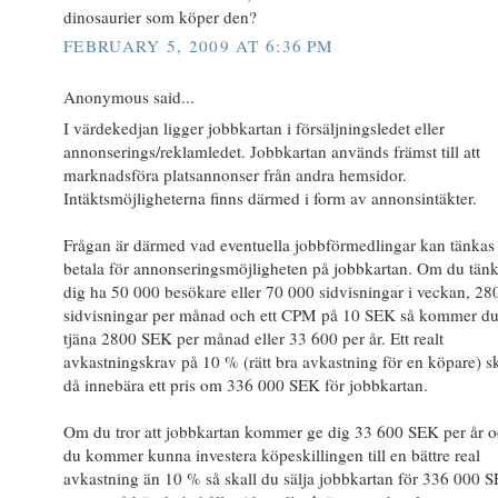
dinosaurier som köper den?
FEBRUARY 5, 2009 AT 6:36 PM
Anonymous said...
I värdekedjan ligger jobbkartan i försäljningsledet eller
annonserings/reklamledet. Jobbkartan används främst till att
marknadsföra platsannonser från andra hemsidor.
Intäktsmöjligheterna finns därmed i form av annonsintäkter.
Frågan är därmed vad eventuella jobbförmedlingar kan tänkas
betala för annonseringsmöjligheten på jobbkartan. Om du tänk
dig ha 50 000 besökare eller 70 000 sidvisningar i veckan, 28
sidvisningar per månad och ett CPM på 10 SEK så kommer du 
tjäna 2800 SEK per månad eller 33 600 per år. Ett realt
avkastningskrav på 10 % (rätt bra avkastning för en köpare) s
då innebära ett pris om 336 000 SEK för jobbkartan.
Om du tror att jobbkartan kommer ge dig 33 600 SEK per år o
du kommer kunna investera köpeskillingen till en bättre real
avkastning än 10 % så skall du sälja jobbkartan för 336 000 