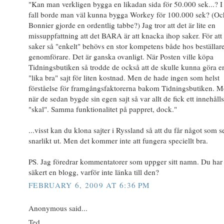
"Kan man verkligen bygga en likadan sida för 50.000 sek...? I
fall borde man väl kunna bygga Workey för 100.000 sek? (Oc
Bonnier gjorde en ordentlig tabbe?) Jag tror att det är lite en
missuppfattning att det BARA är att knacka ihop saker. För att
saker så "enkelt" behövs en stor kompetens både hos beställar
genomförare. Det är ganska ovanligt. När Posten ville köpa
Tidningsbutiken så trodde de också att de skulle kunna göra e
"lika bra" sajt för liten kostnad. Men de hade ingen som helst
förståelse för framgångsfaktorerna bakom Tidningsbutiken. 
när de sedan bygde sin egen sajt så var allt de fick ett innehålls
"skal". Samma funktionalitet på pappret, dock."
...visst kan du klona sajter i Ryssland så att du får något som s
snarlikt ut. Men det kommer inte att fungera speciellt bra.
PS. Jag föredrar kommentatorer som uppger sitt namn. Du har
säkert en blogg, varför inte länka till den?
FEBRUARY 6, 2009 AT 6:36 PM
Anonymous said...
Ted,