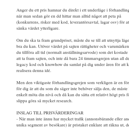
Anger du ett pris hamnar du direkt i ett underläge i förhandlin
när man sedan gör en dd hittar man alltid något att peta på
(konkurrens, risker med kod, leverantörsavtal, lagar osv) för at
sänka värdet ytterligare.
Om du ska ta fram grundpriset, måste du se till att utnyttja läge
bra du kan. Utöver värdet på sajten rättigheter och varumärken
du tillföra all tid (normalt anställningsarvode) som det kostade
att ta fram sajten, och inte då bara 24 timmarsgrejen utan all d
legacy kod och knowhow du samlat på dig under åren för att 
realisera denna idé.
Men den viktigaste förhandlingsgrejen som verkligen är en för
för dig är att du som du säger inte behöver sälja den, de måste 
enkelt möta din nivå och då kan du sätta ett relativt högt pris fö
slippa göra så mycket research.
INSLAG TILL PRISVÄRDERINGAR
- När man inte ännu har mycket trafik (annonsbärande eller an
unika segment av besökare) är pristaket enklare att räkna ut, de