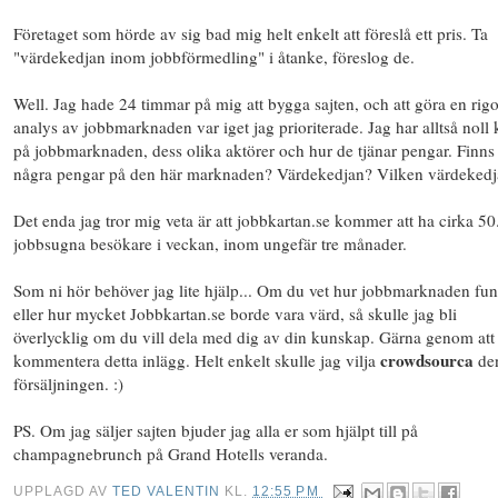
Företaget som hörde av sig bad mig helt enkelt att föreslå ett pris. Ta
"värdekedjan inom jobbförmedling" i åtanke, föreslog de.
Well. Jag hade 24 timmar på mig att bygga sajten, och att göra en rig
analys av jobbmarknaden var iget jag prioriterade. Jag har alltså noll 
på jobbmarknaden, dess olika aktörer och hur de tjänar pengar. Finns
några pengar på den här marknaden? Värdekedjan? Vilken värdekedja
Det enda jag tror mig veta är att jobbkartan.se kommer att ha cirka 5
jobbsugna besökare i veckan, inom ungefär tre månader.
Som ni hör behöver jag lite hjälp... Om du vet hur jobbmarknaden fun
eller hur mycket Jobbkartan.se borde vara värd, så skulle jag bli
överlycklig om du vill dela med dig av din kunskap. Gärna genom att
crowdsourca
kommentera detta inlägg. Helt enkelt skulle jag vilja
den
försäljningen. :)
PS. Om jag säljer sajten bjuder jag alla er som hjälpt till på
champagnebrunch på Grand Hotells veranda.
UPPLAGD AV
TED VALENTIN
KL.
12:55 PM