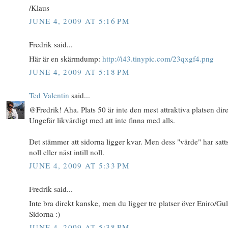
/Klaus
JUNE 4, 2009 AT 5:16 PM
Fredrik said...
Här är en skärmdump:
http://i43.tinypic.com/23qxgf4.png
JUNE 4, 2009 AT 5:18 PM
Ted Valentin
said...
@Fredrik! Aha. Plats 50 är inte den mest attraktiva platsen dire
Ungefär likvärdigt med att inte finna med alls.
Det stämmer att sidorna ligger kvar. Men dess "värde" har satts 
noll eller näst intill noll.
JUNE 4, 2009 AT 5:33 PM
Fredrik said...
Inte bra direkt kanske, men du ligger tre platser över Eniro/Gu
Sidorna :)
JUNE 4, 2009 AT 5:38 PM