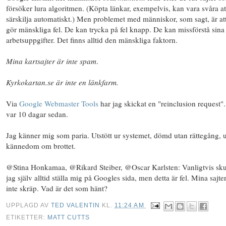
försöker lura algoritmen. (Köpta länkar, exempelvis, kan vara svåra at
särskilja automatiskt.) Men problemet med människor, som sagt, är at
gör mänskliga fel. De kan trycka på fel knapp. De kan missförstå sina
arbetsuppgifter. Det finns alltid den
mänskliga faktorn
.
Mina kartsajter är inte spam
.
Kyrkokartan.se är inte en länkfarm.
Via
Google Webmaster Tools
har jag skickat en "reinclusion request"
var 10 dagar sedan.
Jag känner mig som paria. Utstött ur systemet, dömd utan rättegång, 
kännedom om brottet.
@Stina Honkamaa, @Rikard Steiber, @Oscar Karlsten: Vanligtvis sku
jag själv alltid ställa mig på Googles sida, men detta är fel. Mina sajter
inte skräp. Vad är det som hänt?
UPPLAGD AV
TED VALENTIN
KL.
11:24 AM
ETIKETTER:
MATT CUTTS