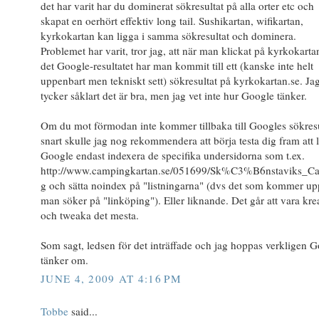
det har varit har du dominerat sökresultat på alla orter etc och
skapat en oerhört effektiv long tail. Sushikartan, wifikartan,
kyrkokartan kan ligga i samma sökresultat och dominera.
Problemet har varit, tror jag, att när man klickat på kyrkokarta
det Google-resultatet har man kommit till ett (kanske inte helt
uppenbart men tekniskt sett) sökresultat på kyrkokartan.se. Ja
tycker såklart det är bra, men jag vet inte hur Google tänker.
Om du mot förmodan inte kommer tillbaka till Googles sökresu
snart skulle jag nog rekommendera att börja testa dig fram att l
Google endast indexera de specifika undersidorna som t.ex.
http://www.campingkartan.se/051699/Sk%C3%B6nstaviks_C
g och sätta noindex på "listningarna" (dvs det som kommer u
man söker på "linköping"). Eller liknande. Det går att vara kre
och tweaka det mesta.
Som sagt, ledsen för det inträffade och jag hoppas verkligen 
tänker om.
JUNE 4, 2009 AT 4:16 PM
Tobbe
said...