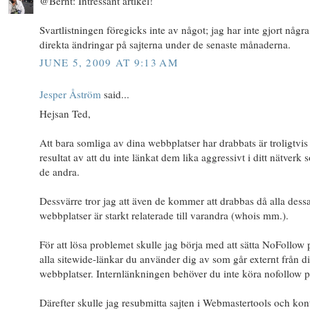
@Bernt: Intressant artikel!
Svartlistningen föregicks inte av något; jag har inte gjort några
direkta ändringar på sajterna under de senaste månaderna.
JUNE 5, 2009 AT 9:13 AM
Jesper Åström
said...
Hejsan Ted,
Att bara somliga av dina webbplatser har drabbats är troligtvis 
resultat av att du inte länkat dem lika aggressivt i ditt nätverk
de andra.
Dessvärre tror jag att även de kommer att drabbas då alla dess
webbplatser är starkt relaterade till varandra (whois mm.).
För att lösa problemet skulle jag börja med att sätta NoFollow 
alla sitewide-länkar du använder dig av som går externt från d
webbplatser. Internlänkningen behöver du inte köra nofollow p
Därefter skulle jag resubmitta sajten i Webmastertools och kon