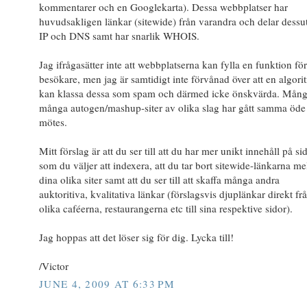
kommentarer och en Googlekarta). Dessa webbplatser har
huvudsakligen länkar (sitewide) från varandra och delar dess
IP och DNS samt har snarlik WHOIS.
Jag ifrågasätter inte att webbplatserna kan fylla en funktion fö
besökare, men jag är samtidigt inte förvånad över att en algori
kan klassa dessa som spam och därmed icke önskvärda. Mång
många autogen/mashup-siter av olika slag har gått samma öde t
mötes.
Mitt förslag är att du ser till att du har mer unikt innehåll på si
som du väljer att indexera, att du tar bort sitewide-länkarna me
dina olika siter samt att du ser till att skaffa många andra
auktoritiva, kvalitativa länkar (förslagsvis djuplänkar direkt fr
olika caféerna, restaurangerna etc till sina respektive sidor).
Jag hoppas att det löser sig för dig. Lycka till!
/Victor
JUNE 4, 2009 AT 6:33 PM