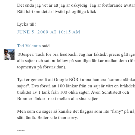
Det enda jag vet är att jag är oskyldig. Jag är fortfarande avstä
Rätt hårt om det är livstid på ogiltiga klick.
Lycka till!
JUNE 5, 2009 AT 10:15 AM
Ted Valentin
said...
@Jesper: Tack för bra feedback. Jag har faktiskt precis gått i
alla sajter och satt nofollow på samtliga länkar mellan dem (f
topmenyn på förstasidan).
Tycker generellt att Google BÖR kunna hantera "sammanlänk
sajter". Dvs förstå att 100 länkar från en sajt är värt en bråkdel
bråkdel av 1 länk från 100 olika sajter. Även Schibstedt och
Bonnier länkar friskt mellan alla sina sajter.
Men som du säger så kanske det flaggas som lite "fishy" på nå
sätt, ändå. Better safe than sorry.
-----