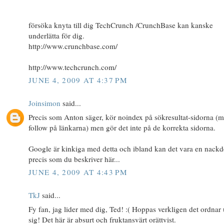
försöka knyta till dig TechCrunch /CrunchBase kan kanske
underlätta för dig.
http://www.crunchbase.com/
http://www.techcrunch.com/
JUNE 4, 2009 AT 4:37 PM
Joinsimon
said...
Precis som Anton säger, kör noindex på sökresultat-sidorna (
follow på länkarna) men gör det inte på de korrekta sidorna.
Google är kinkiga med detta och ibland kan det vara en nackd
precis som du beskriver här...
JUNE 4, 2009 AT 4:43 PM
TkJ
said...
Fy fan, jag lider med dig, Ted! :( Hoppas verkligen det ordnar
sig! Det här är absurt och fruktansvärt orättvist.