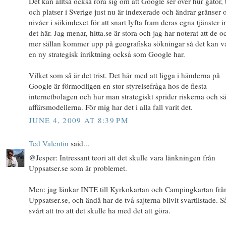
Det kan alltså också röra sig om att Google ser över hur gator, 
och platser i Sverige just nu är indexerade och ändrar gränser 
nivåer i sökindexet för att snart lyfta fram deras egna tjänster 
det här. Jag menar, hitta.se är stora och jag har noterat att de o
mer sällan kommer upp på geografiska sökningar så det kan v
en ny strategisk inriktning också som Google har.
Vilket som så är det trist. Det här med att ligga i händerna på
Google är förmodligen en stor styrelsefråga hos de flesta
internetbolagen och hur man strategiskt sprider riskerna och s
affärsmodellerna. För mig har det i alla fall varit det.
JUNE 4, 2009 AT 8:39 PM
Ted Valentin
said...
@Jesper: Intressant teori att det skulle vara länkningen från
Uppsatser.se som är problemet.
Men: jag länkar INTE till Kyrkokartan och Campingkartan frå
Uppsatser.se, och ändå har de två sajterna blivit svartlistade. Så
svårt att tro att det skulle ha med det att göra.