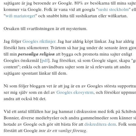
sajtägare är jag beroende av Google. 80% av besökarna till mina sajte
kommer via Google. Folk är vana vid att googla "
sushi stockholm
" el
"
wifi mariatorget
" och snabbt hitta till sushikartan eller wifikartan.
Orsaken till svartlistningen är ett
mysterium
.
Jag följer
Googles riktlinjer.
Jag har aldrig köpt länkar. Jag har aldrig
försökt lura sökmotorer. Tvärtom så har jag under de senaste åren gjor
till min
personliga religion
att bygga och promota mina sajter enligt
Googles önskemål [
pdf
]. Jag försöker, så som Google säger, skapa "g
content"; enkla och användbara sajter som är så relevanta att andra
sajtägare spontant länkar till dem.
Ni som följer bloggen vet är att jag är en av Googles största supportra
ser mig själv som en del av
Googles ekosystem
, och försöker uppmun
andra att också bli det.
Vid ett antal tillfällen har jag hamnat i diskussion med folk på Schibst
Bonnier, diverse mediebyråer och andra gammelmedier som känner s
hotade av Google och gör sitt bästa för att
diskreditera dem
. Folk som
förstått att Google
inte är ett vanligt företag
.