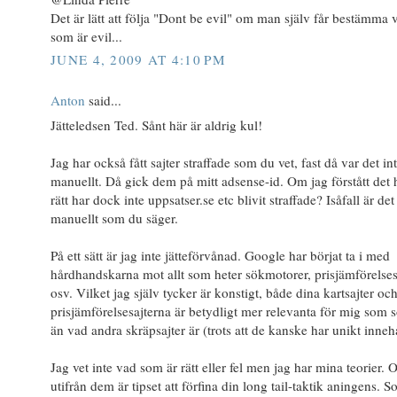
Det är lätt att följa "Dont be evil" om man själv får bestämma 
som är evil...
JUNE 4, 2009 AT 4:10 PM
Anton
said...
Jätteledsen Ted. Sånt här är aldrig kul!
Jag har också fått sajter straffade som du vet, fast då var det in
manuellt. Då gick dem på mitt adsense-id. Om jag förstått det 
rätt har dock inte uppsatser.se etc blivit straffade? Isåfall är de
manuellt som du säger.
På ett sätt är jag inte jätteförvånad. Google har börjat ta i med
hårdhandskarna mot allt som heter sökmotorer, prisjämförelses
osv. Vilket jag själv tycker är konstigt, både dina kartsajter oc
prisjämförelsesajterna är betydligt mer relevanta för mig som 
än vad andra skräpsajter är (trots att de kanske har unikt innehå
Jag vet inte vad som är rätt eller fel men jag har mina teorier. 
utifrån dem är tipset att förfina din long tail-taktik aningens. 