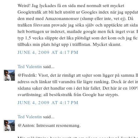
Weird! Jag lyckades få en sida med normalt sett mycket
Googletrafik att bli helt utstött ur Googles index när jag uppda
den med med Amazonannonser (slump eller inte, vet ej). Då
trafiken försvann provade jag söka själv och upptäckte att sida
helt borttagen ur indexet, mailade google men fick inget svar. 
typ 1,5 vecka släppte det lika plötsligt som det kom och jag fi
tillbaks min plats högt upp i träfflistan. Mycket skumt.
JUNE 4, 2009 AT 4:17 PM
Ted Valentin
said...
@Fredrik: Visst, det är rimligt att sajter som ligger på samma I
adress och länkar till varandra får lägre ranking. Dock är det i
sådana saker det handlar om i det här fallet. Det här är en 100
svartlistning; all besökstrafik från Google har strypts.
JUNE 4, 2009 AT 4:17 PM
Ted Valentin
said...
@Anton: Intressant resonemang.
Min målsättning har ju varit att om någon googlar på "sushi b