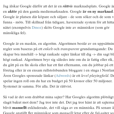
Jag älskar Google därför att det är en
rättvis
marknadsplats. Google är
aktör
är en ny marknad
en
på den gamla mediemarknaden. Google
.
Google är platsen där köpare och säljare - de som söker och de som vi
funna - möts. Till skillnad från tidigare, havererade system för att hitt
nätet (exempelvis
Dmoz
) sköts Google inte av människor (som gör
mänskliga fel).
Google är en maskin, en algoritm. Algoritmen består av en uppsättni
regler som baseras på ett
enkelt
och
transparent
grundantagande: Du
skapar bra innehåll -> högt rankade sajter länkar till dig -> din sagt bl
högt rankad. Algoritmen bryr sig således inte om du är fattig eller rik
du gått på en fin skola eller har ett fint efternamn, om du jobbar på ett 
företag eller är en ensam rullstolsbunden bloggare i en stuga i Norrla
Även Googles sponsrade länkar (
Adwords
) är ett
level playingfield
. D
spelar ingen roll om du har en budget på 50 kronor eller 50 miljoner.
Systemet är samma. För alla. Det är rättvist.
Så vad är det som drabbat mina sajter? Har Googles algoritm plötsligt
slagit bakut mot dem? Jag tror inte det. Det jag tror hänt är att sajterna
manuellt
blivit
exkluderade, det vill säga av en människa. På senare å
Google anställt fler människor som
manuellt
letar efter de ful-sajter s