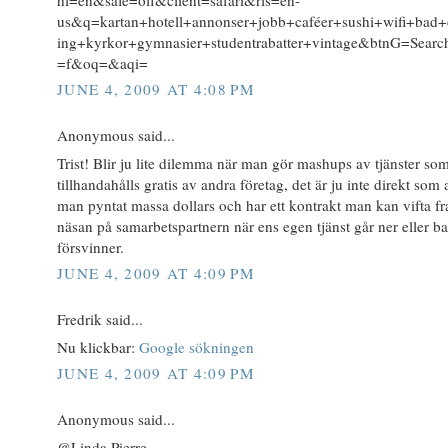
us&q=kartan+hotell+annonser+jobb+caféer+sushi+wifi+bad
ing+kyrkor+gymnasier+studentrabatter+vintage&btnG=Sear
=f&oq=&aqi=
JUNE 4, 2009 AT 4:08 PM
Anonymous said...
Trist! Blir ju lite dilemma när man gör mashups av tjänster so
tillhandahålls gratis av andra företag, det är ju inte direkt som a
man pyntat massa dollars och har ett kontrakt man kan vifta f
näsan på samarbetspartnern när ens egen tjänst går ner eller ba
försvinner.
JUNE 4, 2009 AT 4:09 PM
Fredrik said...
Nu klickbar:
Google sökningen
JUNE 4, 2009 AT 4:09 PM
Anonymous said...
@Linda Pierre