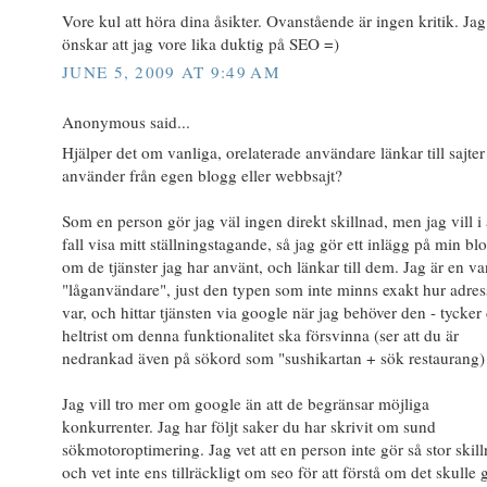
Vore kul att höra dina åsikter. Ovanstående är ingen kritik. Jag
önskar att jag vore lika duktig på SEO =)
JUNE 5, 2009 AT 9:49 AM
Anonymous said...
Hjälper det om vanliga, orelaterade användare länkar till sajter
använder från egen blogg eller webbsajt?
Som en person gör jag väl ingen direkt skillnad, men jag vill i 
fall visa mitt ställningstagande, så jag gör ett inlägg på min bl
om de tjänster jag har använt, och länkar till dem. Jag är en va
"låganvändare", just den typen som inte minns exakt hur adre
var, och hittar tjänsten via google när jag behöver den - tycker 
heltrist om denna funktionalitet ska försvinna (ser att du är
nedrankad även på sökord som "sushikartan + sök restaurang)
Jag vill tro mer om google än att de begränsar möjliga
konkurrenter. Jag har följt saker du har skrivit om sund
sökmotoroptimering. Jag vet att en person inte gör så stor skill
och vet inte ens tillräckligt om seo för att förstå om det skulle 