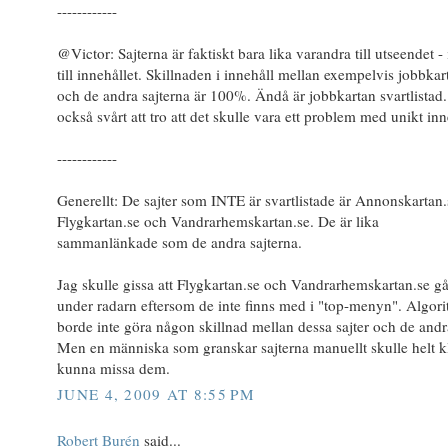
------------
@Victor: Sajterna är faktiskt bara lika varandra till utseendet - 
till innehållet. Skillnaden i innehåll mellan exempelvis jobbkar
och de andra sajterna är 100%. Ändå är jobbkartan svartlistad.
också svårt att tro att det skulle vara ett problem med unikt inn
------------
Generellt: De sajter som INTE är svartlistade är Annonskartan.
Flygkartan.se och Vandrarhemskartan.se. De är lika
sammanlänkade som de andra sajterna.
Jag skulle gissa att Flygkartan.se och Vandrarhemskartan.se gå
under radarn eftersom de inte finns med i "top-menyn". Algor
borde inte göra någon skillnad mellan dessa sajter och de andr
Men en människa som granskar sajterna manuellt skulle helt kl
kunna missa dem.
JUNE 4, 2009 AT 8:55 PM
Robert Burén
said...