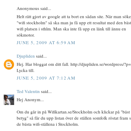
Anonymous said...
Helt rätt gjort av google att ta bort en sådan site. När man söke
"wifi stockholm" så ska man ju få upp ett resultat med den bäs
wifi platsen i sthlm. Man ska inte få upp en länk till ännu en
sökmotor.
JUNE 5, 2009 AT 6:59 AM
Djupliden
said...
Hej. Har bloggat om ditt fall. http://djupliden.se/wordpress/?p
Lycka till.
JUNE 5, 2009 AT 7:12 AM
Ted Valentin
said...
Hej Anonym...
Om du går in på Wifikartan.se/Stockholm och klickar på "bäst
betyg" så får du upp listan över de ställen somfolk röstat fram
de bästa wifi-ställena i Stockholm.