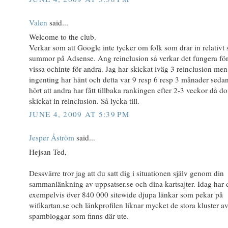
Valen
said...
Welcome to the club.
Verkar som att Google inte tycker om folk som drar in relativt 
summor på Adsense. Ang reinclusion så verkar det fungera fö
vissa ochinte för andra. Jag har skickat iväg 3 reinclusion men
ingenting har hänt och detta var 9 resp 6 resp 3 månader seda
hört att andra har fått tillbaka rankingen efter 2-3 veckor då d
skickat in reinclusion. Så lycka till.
JUNE 4, 2009 AT 5:39 PM
Jesper Åström
said...
Hejsan Ted,
Dessvärre tror jag att du satt dig i situationen själv genom din
sammanlänkning av uppsatser.se och dina kartsajter. Idag har 
exempelvis över 840 000 sitewide djupa länkar som pekar på
wifikartan.se och länkprofilen liknar mycket de stora kluster a
spambloggar som finns där ute.