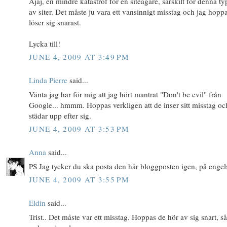
Ajaj, en mindre katastrof för en siteägare, särskilt för denna t
av siter. Det måste ju vara ett vansinnigt misstag och jag hopp
löser sig snarast.
Lycka till!
JUNE 4, 2009 AT 3:49 PM
Linda Pierre
said...
Vänta jag har för mig att jag hört mantrat "Don't be evil" från
Google... hmmm. Hoppas verkligen att de inser sitt misstag oc
städar upp efter sig.
JUNE 4, 2009 AT 3:53 PM
Anna
said...
PS Jag tycker du ska posta den här bloggposten igen, på engel
JUNE 4, 2009 AT 3:55 PM
Eldin
said...
Trist.. Det måste var ett misstag. Hoppas de hör av sig snart, så 