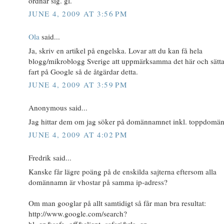
ordnar sig. gl.
JUNE 4, 2009 AT 3:56 PM
Ola
said...
Ja, skriv en artikel på engelska. Lovar att du kan få hela
blogg/mikroblogg Sverige att uppmärksamma det här och sätta 
fart på Google så de åtgärdar detta.
JUNE 4, 2009 AT 3:59 PM
Anonymous said...
Jag hittar dem om jag söker på domännamnet inkl. toppdomän
JUNE 4, 2009 AT 4:02 PM
Fredrik said...
Kanske får lägre poäng på de enskilda sajterna eftersom alla
domännamn är vhostar på samma ip-adress?
Om man googlar på allt samtidigt så får man bra resultat:
http://www.google.com/search?
hl=en&safe=off&client=safari&rls=en-