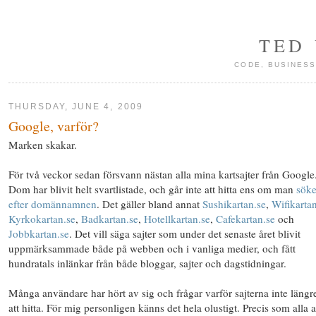
TED
CODE, BUSINESS
THURSDAY, JUNE 4, 2009
Google, varför?
Marken skakar.
För två veckor sedan försvann nästan alla mina kartsajter från Google
Dom har blivit helt svartlistade, och går inte att hitta ens om man
söke
efter domännamnen
. Det gäller bland annat
Sushikartan.se
,
Wifikarta
Kyrkokartan.se
,
Badkartan.se
,
Hotellkartan.se
,
Cafekartan.se
och
Jobbkartan.se
. Det vill säga sajter som under det senaste året blivit
uppmärksammade både på webben och i vanliga medier, och fått
hundratals inlänkar från både bloggar, sajter och dagstidningar.
Många användare har hört av sig och frågar varför sajterna inte längr
att hitta. För mig personligen känns det hela olustigt. Precis som alla 