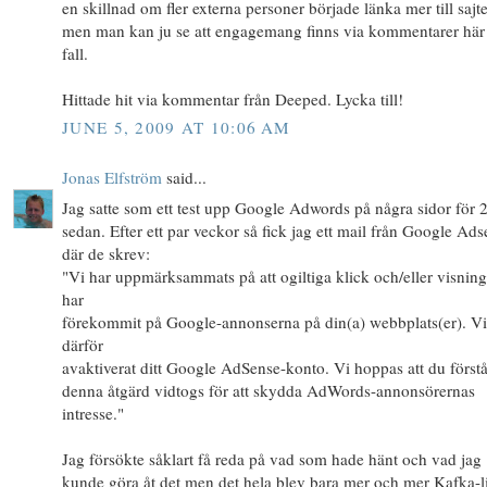
en skillnad om fler externa personer började länka mer till sajt
men man kan ju se att engagemang finns via kommentarer här i
fall.
Hittade hit via kommentar från Deeped. Lycka till!
JUNE 5, 2009 AT 10:06 AM
Jonas Elfström
said...
Jag satte som ett test upp Google Adwords på några sidor för 2
sedan. Efter ett par veckor så fick jag ett mail från Google Ad
där de skrev:
"Vi har uppmärksammats på att ogiltiga klick och/eller visning
har
förekommit på Google-annonserna på din(a) webbplats(er). Vi
därför
avaktiverat ditt Google AdSense-konto. Vi hoppas att du förstå
denna åtgärd vidtogs för att skydda AdWords-annonsörernas
intresse."
Jag försökte såklart få reda på vad som hade hänt och vad jag
kunde göra åt det men det hela blev bara mer och mer Kafka-li