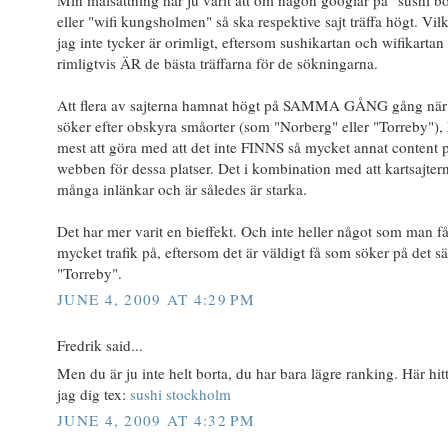
eller "wifi kungsholmen" så ska respektive sajt träffa högt. Vilk
jag inte tycker är orimligt, eftersom sushikartan och wifikartan
rimligtvis ÄR de bästa träffarna för de sökningarna.
Att flera av sajterna hamnat högt på SAMMA GÅNG gång nä
söker efter obskyra småorter (som "Norberg" eller "Torreby"),
mest att göra med att det inte FINNS så mycket annat content 
webben för dessa platser. Det i kombination med att kartsajter
många inlänkar och är således är starka.
Det har mer varit en bieffekt. Och inte heller något som man få
mycket trafik på, eftersom det är väldigt få som söker på det sät
"Torreby".
JUNE 4, 2009 AT 4:29 PM
Fredrik said...
Men du är ju inte helt borta, du har bara lägre ranking. Här hit
jag dig tex:
sushi stockholm
JUNE 4, 2009 AT 4:32 PM