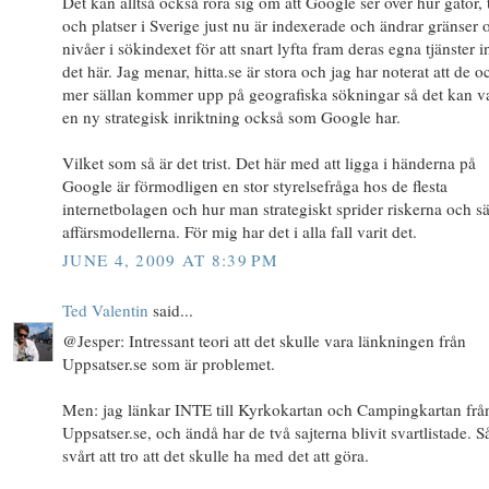
Det kan alltså också röra sig om att Google ser över hur gator, 
och platser i Sverige just nu är indexerade och ändrar gränser 
nivåer i sökindexet för att snart lyfta fram deras egna tjänster 
det här. Jag menar, hitta.se är stora och jag har noterat att de o
mer sällan kommer upp på geografiska sökningar så det kan v
en ny strategisk inriktning också som Google har.
Vilket som så är det trist. Det här med att ligga i händerna på
Google är förmodligen en stor styrelsefråga hos de flesta
internetbolagen och hur man strategiskt sprider riskerna och s
affärsmodellerna. För mig har det i alla fall varit det.
JUNE 4, 2009 AT 8:39 PM
Ted Valentin
said...
@Jesper: Intressant teori att det skulle vara länkningen från
Uppsatser.se som är problemet.
Men: jag länkar INTE till Kyrkokartan och Campingkartan frå
Uppsatser.se, och ändå har de två sajterna blivit svartlistade. Så
svårt att tro att det skulle ha med det att göra.