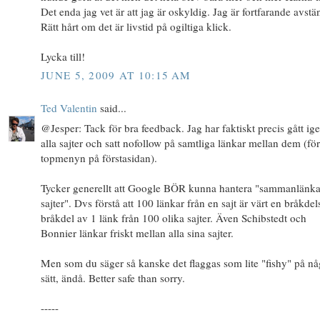
Det enda jag vet är att jag är oskyldig. Jag är fortfarande avstä
Rätt hårt om det är livstid på ogiltiga klick.
Lycka till!
JUNE 5, 2009 AT 10:15 AM
Ted Valentin
said...
@Jesper: Tack för bra feedback. Jag har faktiskt precis gått i
alla sajter och satt nofollow på samtliga länkar mellan dem (f
topmenyn på förstasidan).
Tycker generellt att Google BÖR kunna hantera "sammanlänk
sajter". Dvs förstå att 100 länkar från en sajt är värt en bråkdel
bråkdel av 1 länk från 100 olika sajter. Även Schibstedt och
Bonnier länkar friskt mellan alla sina sajter.
Men som du säger så kanske det flaggas som lite "fishy" på nå
sätt, ändå. Better safe than sorry.
-----