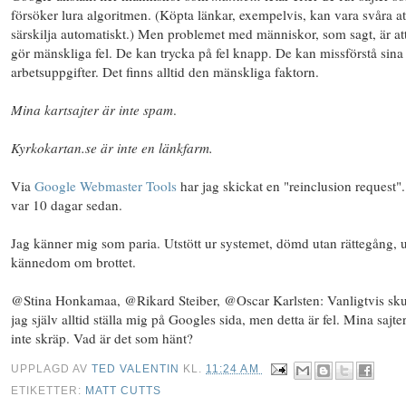
försöker lura algoritmen. (Köpta länkar, exempelvis, kan vara svåra at
särskilja automatiskt.) Men problemet med människor, som sagt, är at
gör mänskliga fel. De kan trycka på fel knapp. De kan missförstå sina
arbetsuppgifter. Det finns alltid den
mänskliga faktorn
.
Mina kartsajter är inte spam
.
Kyrkokartan.se är inte en länkfarm.
Via
Google Webmaster Tools
har jag skickat en "reinclusion request"
var 10 dagar sedan.
Jag känner mig som paria. Utstött ur systemet, dömd utan rättegång, 
kännedom om brottet.
@Stina Honkamaa, @Rikard Steiber, @Oscar Karlsten: Vanligtvis sku
jag själv alltid ställa mig på Googles sida, men detta är fel. Mina sajter
inte skräp. Vad är det som hänt?
UPPLAGD AV
TED VALENTIN
KL.
11:24 AM
ETIKETTER:
MATT CUTTS