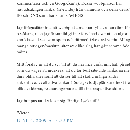
kommentarer och en Googlekarta). Dessa webbplatser har
huvudsakligen länkar (sitewide) från varandra och delar dess
IP och DNS samt har snarlik WHOIS.
Jag ifrågasätter inte att webbplatserna kan fylla en funktion fö
besökare, men jag är samtidigt inte förvånad över att en algori
kan klassa dessa som spam och därmed icke önskvärda. Mång
många autogen/mashup-siter av olika slag har gått samma öde t
mötes.
Mitt förslag är att du ser till att du har mer unikt innehåll på si
som du väljer att indexera, att du tar bort sitewide-länkarna me
dina olika siter samt att du ser till att skaffa många andra
auktoritiva, kvalitativa länkar (förslagsvis djuplänkar direkt fr
olika caféerna, restaurangerna etc till sina respektive sidor).
Jag hoppas att det löser sig för dig. Lycka till!
/Victor
JUNE 4, 2009 AT 6:33 PM