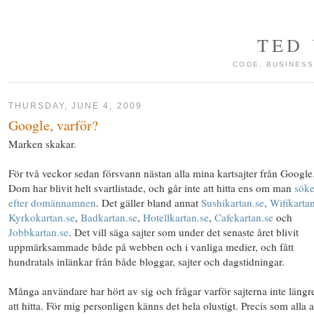
TED
CODE, BUSINESS
THURSDAY, JUNE 4, 2009
Google, varför?
Marken skakar.
För två veckor sedan försvann nästan alla mina kartsajter från Google
Dom har blivit helt svartlistade, och går inte att hitta ens om man
söke
efter domännamnen
. Det gäller bland annat
Sushikartan.se
,
Wifikarta
Kyrkokartan.se
,
Badkartan.se
,
Hotellkartan.se
,
Cafekartan.se
och
Jobbkartan.se
. Det vill säga sajter som under det senaste året blivit
uppmärksammade både på webben och i vanliga medier, och fått
hundratals inlänkar från både bloggar, sajter och dagstidningar.
Många användare har hört av sig och frågar varför sajterna inte längr
att hitta. För mig personligen känns det hela olustigt. Precis som alla 