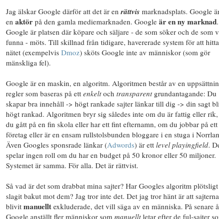
Jag älskar Google därför att det är en
rättvis
marknadsplats. Google är
aktör
är en ny marknad
en
på den gamla mediemarknaden. Google
.
Google är platsen där köpare och säljare - de som söker och de som vi
funna - möts. Till skillnad från tidigare, havererade system för att hitt
nätet (exempelvis
Dmoz
) sköts Google inte av människor (som gör
mänskliga fel).
Google är en maskin, en algoritm. Algoritmen består av en uppsättni
regler som baseras på ett
enkelt
och
transparent
grundantagande: Du
skapar bra innehåll -> högt rankade sajter länkar till dig -> din sagt bl
högt rankad. Algoritmen bryr sig således inte om du är fattig eller rik
du gått på en fin skola eller har ett fint efternamn, om du jobbar på ett 
företag eller är en ensam rullstolsbunden bloggare i en stuga i Norrla
Även Googles sponsrade länkar (
Adwords
) är ett
level playingfield
. D
spelar ingen roll om du har en budget på 50 kronor eller 50 miljoner.
Systemet är samma. För alla. Det är rättvist.
Så vad är det som drabbat mina sajter? Har Googles algoritm plötsligt
slagit bakut mot dem? Jag tror inte det. Det jag tror hänt är att sajterna
manuellt
blivit
exkluderade, det vill säga av en människa. På senare å
Google anställt fler människor som
manuellt
letar efter de ful-sajter s