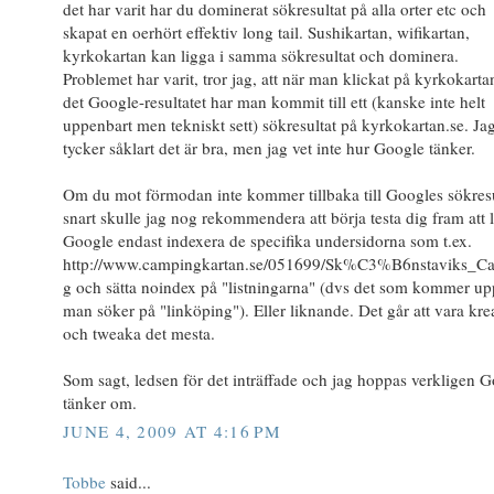
det har varit har du dominerat sökresultat på alla orter etc och
skapat en oerhört effektiv long tail. Sushikartan, wifikartan,
kyrkokartan kan ligga i samma sökresultat och dominera.
Problemet har varit, tror jag, att när man klickat på kyrkokarta
det Google-resultatet har man kommit till ett (kanske inte helt
uppenbart men tekniskt sett) sökresultat på kyrkokartan.se. Ja
tycker såklart det är bra, men jag vet inte hur Google tänker.
Om du mot förmodan inte kommer tillbaka till Googles sökresu
snart skulle jag nog rekommendera att börja testa dig fram att l
Google endast indexera de specifika undersidorna som t.ex.
http://www.campingkartan.se/051699/Sk%C3%B6nstaviks_C
g och sätta noindex på "listningarna" (dvs det som kommer u
man söker på "linköping"). Eller liknande. Det går att vara kre
och tweaka det mesta.
Som sagt, ledsen för det inträffade och jag hoppas verkligen 
tänker om.
JUNE 4, 2009 AT 4:16 PM
Tobbe
said...