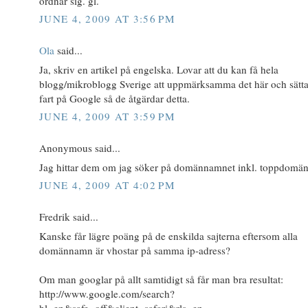
ordnar sig. gl.
JUNE 4, 2009 AT 3:56 PM
Ola
said...
Ja, skriv en artikel på engelska. Lovar att du kan få hela
blogg/mikroblogg Sverige att uppmärksamma det här och sätta 
fart på Google så de åtgärdar detta.
JUNE 4, 2009 AT 3:59 PM
Anonymous said...
Jag hittar dem om jag söker på domännamnet inkl. toppdomän
JUNE 4, 2009 AT 4:02 PM
Fredrik said...
Kanske får lägre poäng på de enskilda sajterna eftersom alla
domännamn är vhostar på samma ip-adress?
Om man googlar på allt samtidigt så får man bra resultat:
http://www.google.com/search?
hl=en&safe=off&client=safari&rls=en-