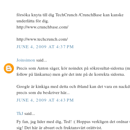
försöka knyta till dig TechCrunch /CrunchBase kan kanske
underlätta för dig.
http://www.crunchbase.com/
http://www.techcrunch.com/
JUNE 4, 2009 AT 4:37 PM
Joinsimon
said...
Precis som Anton säger, kör noindex på sökresultat-sidorna (
follow på länkarna) men gör det inte på de korrekta sidorna.
Google är kinkiga med detta och ibland kan det vara en nackd
precis som du beskriver här...
JUNE 4, 2009 AT 4:43 PM
TkJ
said...
Fy fan, jag lider med dig, Ted! :( Hoppas verkligen det ordnar
sig! Det här är absurt och fruktansvärt orättvist.