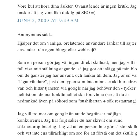
Vore kul att höra dina åsikter. Ovanstående är ingen kritik. Jag
önskar att jag vore lika duktig på SEO =)
JUNE 5, 2009 AT 9:49 AM
Anonymous said...
Hjälper det om vanliga, orelaterade användare länkar till sajter
använder från egen blogg eller webbsajt?
Som en person gör jag väl ingen direkt skillnad, men jag vill i 
fall visa mitt ställningstagande, så jag gör ett inlägg på min bl
om de tjänster jag har använt, och länkar till dem. Jag är en va
"låganvändare", just den typen som inte minns exakt hur adre
var, och hittar tjänsten via google när jag behöver den - tycker 
heltrist om denna funktionalitet ska försvinna (ser att du är
nedrankad även på sökord som "sushikartan + sök restaurang)
Jag vill tro mer om google än att de begränsar möjliga
konkurrenter. Jag har följt saker du har skrivit om sund
sökmotoroptimering. Jag vet att en person inte gör så stor skill
och vet inte ens tillräckligt om seo för att förstå om det skulle 