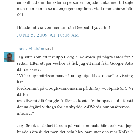
en skillnad om fler externa personer började länka mer till sajt
men man kan ju se att engagemang finns via kommentarer här i
fall.
Hittade hit via kommentar från Deeped. Lycka till!
JUNE 5, 2009 AT 10:06 AM
Jonas Elfström
said...
Jag satte som ett test upp Google Adwords på några sidor för 2
sedan. Efter ett par veckor så fick jag ett mail från Google Ad
där de skrev:
"Vi har uppmärksammats på att ogiltiga klick och/eller visning
har
förekommit på Google-annonserna på din(a) webbplats(er). Vi
därför
avaktiverat ditt Google AdSense-konto. Vi hoppas att du förstå
denna åtgärd vidtogs för att skydda AdWords-annonsörernas
intresse."
Jag försökte såklart få reda på vad som hade hänt och vad jag
kunde göra åt det men det hela blev bara mer och mer Kafka-li