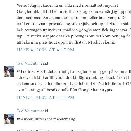
Weird! Jag lyckades få en sida med normalt sett mycket
Googletrafik att bli helt utstött ur Googles index när jag uppda
den med med Amazonannonser (slump eller inte, vet ej). Då
trafiken försvann provade jag söka själv och upptäckte att sida
helt borttagen ur indexet, mailade google men fick inget svar. 
typ 1,5 vecka släppte det lika plötsligt som det kom och jag fi
tillbaks min plats högt upp i träfflistan. Mycket skumt.
JUNE 4, 2009 AT 4:17 PM
Ted Valentin
said...
@Fredrik: Visst, det är rimligt att sajter som ligger på samma I
adress och länkar till varandra får lägre ranking. Dock är det i
sådana saker det handlar om i det här fallet. Det här är en 100
svartlistning; all besökstrafik från Google har strypts.
JUNE 4, 2009 AT 4:17 PM
Ted Valentin
said...
@Anton: Intressant resonemang.
Min målsättning har ju varit att om någon googlar på "sushi b