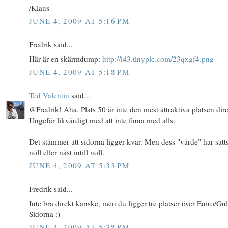
/Klaus
JUNE 4, 2009 AT 5:16 PM
Fredrik said...
Här är en skärmdump:
http://i43.tinypic.com/23qxgf4.png
JUNE 4, 2009 AT 5:18 PM
Ted Valentin
said...
@Fredrik! Aha. Plats 50 är inte den mest attraktiva platsen dire
Ungefär likvärdigt med att inte finna med alls.
Det stämmer att sidorna ligger kvar. Men dess "värde" har satts 
noll eller näst intill noll.
JUNE 4, 2009 AT 5:33 PM
Fredrik said...
Inte bra direkt kanske, men du ligger tre platser över Eniro/Gu
Sidorna :)
JUNE 4, 2009 AT 5:38 PM