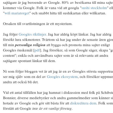
sajtägare är jag beroende av Google. 80% av besökarna till mina sajte
kommer via Google. Folk är vana vid att googla "
sushi stockholm
" el
"
wifi mariatorget
" och snabbt hitta till sushikartan eller wifikartan.
Orsaken till svartlistningen är ett
mysterium
.
Jag följer
Googles riktlinjer.
Jag har aldrig köpt länkar. Jag har aldrig
försökt lura sökmotorer. Tvärtom så har jag under de senaste åren gjor
till min
personliga religion
att bygga och promota mina sajter enligt
Googles önskemål [
pdf
]. Jag försöker, så som Google säger, skapa "g
content"; enkla och användbara sajter som är så relevanta att andra
sajtägare spontant länkar till dem.
Ni som följer bloggen vet är att jag är en av Googles största supportra
ser mig själv som en del av
Googles ekosystem
, och försöker uppmun
andra att också bli det.
Vid ett antal tillfällen har jag hamnat i diskussion med folk på Schibst
Bonnier, diverse mediebyråer och andra gammelmedier som känner s
hotade av Google och gör sitt bästa för att
diskreditera dem
. Folk som
förstått att Google
inte är ett vanligt företag
.