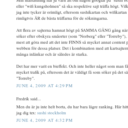
eller "wifi kungsholmen" så ska respektive sajt träffa högt. Vilk
jag inte tycker är orimligt, eftersom sushikartan och wifikartan
rimligtvis ÄR de bästa träffarna för de sökningarna.
Att flera av sajterna hamnat högt på SAMMA GÅNG gång nä
söker efter obskyra småorter (som "Norberg" eller "Torreby"),
mest att göra med att det inte FINNS så mycket annat content 
webben för dessa platser. Det i kombination med att kartsajter
många inlänkar och är således är starka.
Det har mer varit en bieffekt. Och inte heller något som man få
mycket trafik på, eftersom det är väldigt få som söker på det sät
"Torreby".
JUNE 4, 2009 AT 4:29 PM
Fredrik said...
Men du är ju inte helt borta, du har bara lägre ranking. Här hit
jag dig tex:
sushi stockholm
JUNE 4, 2009 AT 4:32 PM