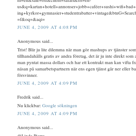
us&q=kartan+hotell+annonser+jobb+caféer+sushi+wifi+bad
ing+kyrkor+gymnasier+studentrabatter+vintage&btnG=Sear
=f&oq=&aqi=
JUNE 4, 2009 AT 4:08 PM
Anonymous said...
Trist! Blir ju lite dilemma när man gör mashups av tjänster so
tillhandahålls gratis av andra företag, det är ju inte direkt som a
man pyntat massa dollars och har ett kontrakt man kan vifta f
näsan på samarbetspartnern när ens egen tjänst går ner eller ba
försvinner.
JUNE 4, 2009 AT 4:09 PM
Fredrik said...
Nu klickbar:
Google sökningen
JUNE 4, 2009 AT 4:09 PM
Anonymous said...
@Linda Pierre