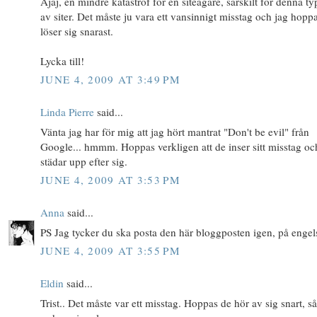
Ajaj, en mindre katastrof för en siteägare, särskilt för denna t
av siter. Det måste ju vara ett vansinnigt misstag och jag hopp
löser sig snarast.
Lycka till!
JUNE 4, 2009 AT 3:49 PM
Linda Pierre
said...
Vänta jag har för mig att jag hört mantrat "Don't be evil" från
Google... hmmm. Hoppas verkligen att de inser sitt misstag oc
städar upp efter sig.
JUNE 4, 2009 AT 3:53 PM
Anna
said...
PS Jag tycker du ska posta den här bloggposten igen, på engel
JUNE 4, 2009 AT 3:55 PM
Eldin
said...
Trist.. Det måste var ett misstag. Hoppas de hör av sig snart, så 