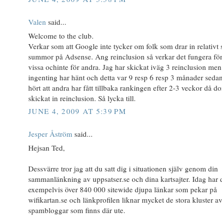
Valen
said...
Welcome to the club.
Verkar som att Google inte tycker om folk som drar in relativt 
summor på Adsense. Ang reinclusion så verkar det fungera fö
vissa ochinte för andra. Jag har skickat iväg 3 reinclusion men
ingenting har hänt och detta var 9 resp 6 resp 3 månader seda
hört att andra har fått tillbaka rankingen efter 2-3 veckor då d
skickat in reinclusion. Så lycka till.
JUNE 4, 2009 AT 5:39 PM
Jesper Åström
said...
Hejsan Ted,
Dessvärre tror jag att du satt dig i situationen själv genom din
sammanlänkning av uppsatser.se och dina kartsajter. Idag har 
exempelvis över 840 000 sitewide djupa länkar som pekar på
wifikartan.se och länkprofilen liknar mycket de stora kluster a
spambloggar som finns där ute.