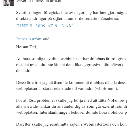
@Bernt: Intressant artikel!
Svartlistningen föregicks inte av något; jag har inte gjort några
direkta ändringar på sajterna under de senaste månaderna.
JUNE 5, 2009 AT 9:13 AM
Jesper Åström
said...
Hejsan Ted,
Att bara somliga av dina webbplatser har drabbats är troligtvis 
resultat av att du inte länkat dem lika aggressivt i ditt nätverk
de andra.
Dessvärre tror jag att även de kommer att drabbas då alla dess
webbplatser är starkt relaterade till varandra (whois mm.).
För att lösa problemet skulle jag börja med att sätta NoFollow 
alla sitewide-länkar du använder dig av som går externt från d
webbplatser. Internlänkningen behöver du inte köra nofollow p
Därefter skulle jag resubmitta sajten i Webmastertools och kon