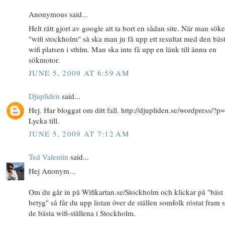
Anonymous said...
Helt rätt gjort av google att ta bort en sådan site. När man söke
"wifi stockholm" så ska man ju få upp ett resultat med den bäs
wifi platsen i sthlm. Man ska inte få upp en länk till ännu en
sökmotor.
JUNE 5, 2009 AT 6:59 AM
Djupliden
said...
Hej. Har bloggat om ditt fall. http://djupliden.se/wordpress/?p
Lycka till.
JUNE 5, 2009 AT 7:12 AM
Ted Valentin
said...
Hej Anonym...
Om du går in på Wifikartan.se/Stockholm och klickar på "bäst
betyg" så får du upp listan över de ställen somfolk röstat fram
de bästa wifi-ställena i Stockholm.