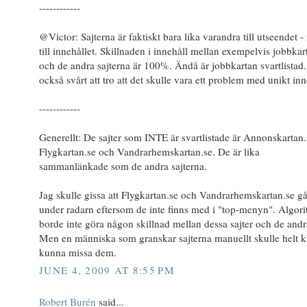
------------
@Victor: Sajterna är faktiskt bara lika varandra till utseendet - 
till innehållet. Skillnaden i innehåll mellan exempelvis jobbkar
och de andra sajterna är 100%. Ändå är jobbkartan svartlistad.
också svårt att tro att det skulle vara ett problem med unikt inn
------------
Generellt: De sajter som INTE är svartlistade är Annonskartan.
Flygkartan.se och Vandrarhemskartan.se. De är lika
sammanlänkade som de andra sajterna.
Jag skulle gissa att Flygkartan.se och Vandrarhemskartan.se gå
under radarn eftersom de inte finns med i "top-menyn". Algor
borde inte göra någon skillnad mellan dessa sajter och de andr
Men en människa som granskar sajterna manuellt skulle helt kl
kunna missa dem.
JUNE 4, 2009 AT 8:55 PM
Robert Burén
said...