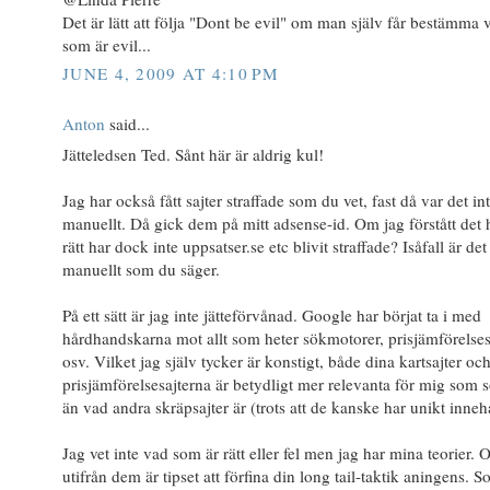
Det är lätt att följa "Dont be evil" om man själv får bestämma 
som är evil...
JUNE 4, 2009 AT 4:10 PM
Anton
said...
Jätteledsen Ted. Sånt här är aldrig kul!
Jag har också fått sajter straffade som du vet, fast då var det in
manuellt. Då gick dem på mitt adsense-id. Om jag förstått det 
rätt har dock inte uppsatser.se etc blivit straffade? Isåfall är de
manuellt som du säger.
På ett sätt är jag inte jätteförvånad. Google har börjat ta i med
hårdhandskarna mot allt som heter sökmotorer, prisjämförelses
osv. Vilket jag själv tycker är konstigt, både dina kartsajter oc
prisjämförelsesajterna är betydligt mer relevanta för mig som 
än vad andra skräpsajter är (trots att de kanske har unikt innehå
Jag vet inte vad som är rätt eller fel men jag har mina teorier. 
utifrån dem är tipset att förfina din long tail-taktik aningens. 