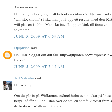
Anonymous said...
Helt rätt gjort av google att ta bort en sådan site. När man söke
"wifi stockholm" så ska man ju få upp ett resultat med den bäs
wifi platsen i sthlm. Man ska inte få upp en länk till ännu en
sökmotor.
JUNE 5, 2009 AT 6:59 AM
Djupliden
said...
Hej. Har bloggat om ditt fall. http://djupliden.se/wordpress/?p
Lycka till.
JUNE 5, 2009 AT 7:12 AM
Ted Valentin
said...
Hej Anonym...
Om du går in på Wifikartan.se/Stockholm och klickar på "bäst
betyg" så får du upp listan över de ställen somfolk röstat fram
de bästa wifi-ställena i Stockholm.