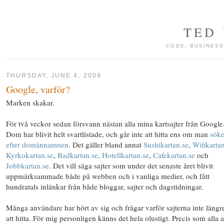
TED
CODE, BUSINESS
THURSDAY, JUNE 4, 2009
Google, varför?
Marken skakar.
För två veckor sedan försvann nästan alla mina kartsajter från Google
Dom har blivit helt svartlistade, och går inte att hitta ens om man
söke
efter domännamnen
. Det gäller bland annat
Sushikartan.se
,
Wifikarta
Kyrkokartan.se
,
Badkartan.se
,
Hotellkartan.se
,
Cafekartan.se
och
Jobbkartan.se
. Det vill säga sajter som under det senaste året blivit
uppmärksammade både på webben och i vanliga medier, och fått
hundratals inlänkar från både bloggar, sajter och dagstidningar.
Många användare har hört av sig och frågar varför sajterna inte längr
att hitta. För mig personligen känns det hela olustigt. Precis som alla 