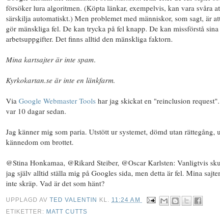
försöker lura algoritmen. (Köpta länkar, exempelvis, kan vara svåra at
särskilja automatiskt.) Men problemet med människor, som sagt, är at
gör mänskliga fel. De kan trycka på fel knapp. De kan missförstå sina
arbetsuppgifter. Det finns alltid den
mänskliga faktorn
.
Mina kartsajter är inte spam
.
Kyrkokartan.se är inte en länkfarm.
Via
Google Webmaster Tools
har jag skickat en "reinclusion request"
var 10 dagar sedan.
Jag känner mig som paria. Utstött ur systemet, dömd utan rättegång, 
kännedom om brottet.
@Stina Honkamaa, @Rikard Steiber, @Oscar Karlsten: Vanligtvis sku
jag själv alltid ställa mig på Googles sida, men detta är fel. Mina sajter
inte skräp. Vad är det som hänt?
UPPLAGD AV
TED VALENTIN
KL.
11:24 AM
ETIKETTER:
MATT CUTTS