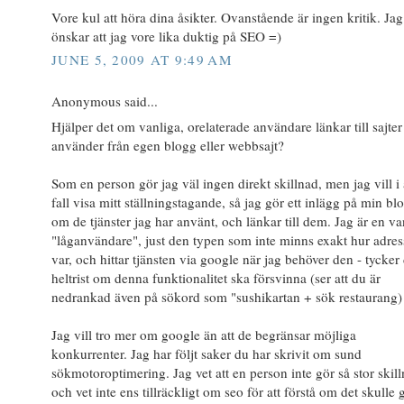
Vore kul att höra dina åsikter. Ovanstående är ingen kritik. Jag
önskar att jag vore lika duktig på SEO =)
JUNE 5, 2009 AT 9:49 AM
Anonymous said...
Hjälper det om vanliga, orelaterade användare länkar till sajter
använder från egen blogg eller webbsajt?
Som en person gör jag väl ingen direkt skillnad, men jag vill i 
fall visa mitt ställningstagande, så jag gör ett inlägg på min bl
om de tjänster jag har använt, och länkar till dem. Jag är en va
"låganvändare", just den typen som inte minns exakt hur adre
var, och hittar tjänsten via google när jag behöver den - tycker 
heltrist om denna funktionalitet ska försvinna (ser att du är
nedrankad även på sökord som "sushikartan + sök restaurang)
Jag vill tro mer om google än att de begränsar möjliga
konkurrenter. Jag har följt saker du har skrivit om sund
sökmotoroptimering. Jag vet att en person inte gör så stor skill
och vet inte ens tillräckligt om seo för att förstå om det skulle 