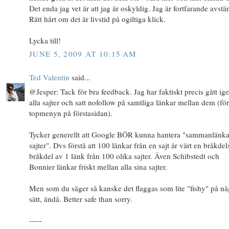
Det enda jag vet är att jag är oskyldig. Jag är fortfarande avstä
Rätt hårt om det är livstid på ogiltiga klick.
Lycka till!
JUNE 5, 2009 AT 10:15 AM
Ted Valentin
said...
@Jesper: Tack för bra feedback. Jag har faktiskt precis gått i
alla sajter och satt nofollow på samtliga länkar mellan dem (f
topmenyn på förstasidan).
Tycker generellt att Google BÖR kunna hantera "sammanlänk
sajter". Dvs förstå att 100 länkar från en sajt är värt en bråkdel
bråkdel av 1 länk från 100 olika sajter. Även Schibstedt och
Bonnier länkar friskt mellan alla sina sajter.
Men som du säger så kanske det flaggas som lite "fishy" på nå
sätt, ändå. Better safe than sorry.
-----