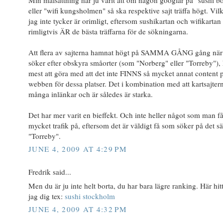
eller "wifi kungsholmen" så ska respektive sajt träffa högt. Vilk
jag inte tycker är orimligt, eftersom sushikartan och wifikartan
rimligtvis ÄR de bästa träffarna för de sökningarna.
Att flera av sajterna hamnat högt på SAMMA GÅNG gång nä
söker efter obskyra småorter (som "Norberg" eller "Torreby"),
mest att göra med att det inte FINNS så mycket annat content 
webben för dessa platser. Det i kombination med att kartsajter
många inlänkar och är således är starka.
Det har mer varit en bieffekt. Och inte heller något som man få
mycket trafik på, eftersom det är väldigt få som söker på det sät
"Torreby".
JUNE 4, 2009 AT 4:29 PM
Fredrik said...
Men du är ju inte helt borta, du har bara lägre ranking. Här hit
jag dig tex:
sushi stockholm
JUNE 4, 2009 AT 4:32 PM