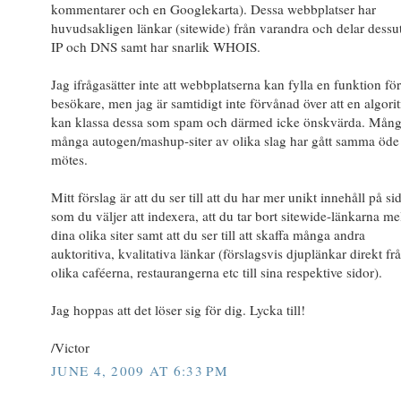
kommentarer och en Googlekarta). Dessa webbplatser har
huvudsakligen länkar (sitewide) från varandra och delar dess
IP och DNS samt har snarlik WHOIS.
Jag ifrågasätter inte att webbplatserna kan fylla en funktion fö
besökare, men jag är samtidigt inte förvånad över att en algori
kan klassa dessa som spam och därmed icke önskvärda. Mång
många autogen/mashup-siter av olika slag har gått samma öde t
mötes.
Mitt förslag är att du ser till att du har mer unikt innehåll på si
som du väljer att indexera, att du tar bort sitewide-länkarna me
dina olika siter samt att du ser till att skaffa många andra
auktoritiva, kvalitativa länkar (förslagsvis djuplänkar direkt fr
olika caféerna, restaurangerna etc till sina respektive sidor).
Jag hoppas att det löser sig för dig. Lycka till!
/Victor
JUNE 4, 2009 AT 6:33 PM