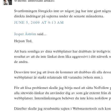
@Bernt: Intressant artikel!
Svartlistningen föregicks inte av något; jag har inte gjort några
direkta ändringar på sajterna under de senaste månaderna.
JUNE 5, 2009 AT 9:13 AM
Jesper Åström
said...
Hejsan Ted,
Att bara somliga av dina webbplatser har drabbats är troligtvis 
resultat av att du inte länkat dem lika aggressivt i ditt nätverk
de andra.
Dessvärre tror jag att även de kommer att drabbas då alla dess
webbplatser är starkt relaterade till varandra (whois mm.).
För att lösa problemet skulle jag börja med att sätta NoFollow 
alla sitewide-länkar du använder dig av som går externt från d
webbplatser. Internlänkningen behöver du inte köra nofollow p
Därefter skulle jag resubmitta sajten i Webmastertools och kon