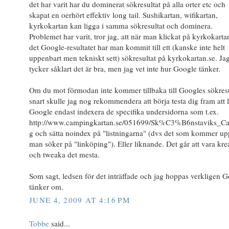
det har varit har du dominerat sökresultat på alla orter etc och
skapat en oerhört effektiv long tail. Sushikartan, wifikartan,
kyrkokartan kan ligga i samma sökresultat och dominera.
Problemet har varit, tror jag, att när man klickat på kyrkokarta
det Google-resultatet har man kommit till ett (kanske inte helt
uppenbart men tekniskt sett) sökresultat på kyrkokartan.se. Ja
tycker såklart det är bra, men jag vet inte hur Google tänker.
Om du mot förmodan inte kommer tillbaka till Googles sökresu
snart skulle jag nog rekommendera att börja testa dig fram att l
Google endast indexera de specifika undersidorna som t.ex.
http://www.campingkartan.se/051699/Sk%C3%B6nstaviks_C
g och sätta noindex på "listningarna" (dvs det som kommer u
man söker på "linköping"). Eller liknande. Det går att vara kre
och tweaka det mesta.
Som sagt, ledsen för det inträffade och jag hoppas verkligen 
tänker om.
JUNE 4, 2009 AT 4:16 PM
Tobbe
said...