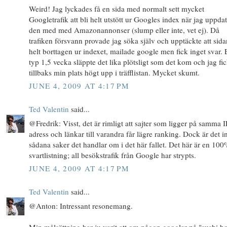
Weird! Jag lyckades få en sida med normalt sett mycket
Googletrafik att bli helt utstött ur Googles index när jag uppda
den med med Amazonannonser (slump eller inte, vet ej). Då
trafiken försvann provade jag söka själv och upptäckte att sida
helt borttagen ur indexet, mailade google men fick inget svar. 
typ 1,5 vecka släppte det lika plötsligt som det kom och jag fi
tillbaks min plats högt upp i träfflistan. Mycket skumt.
JUNE 4, 2009 AT 4:17 PM
Ted Valentin
said...
@Fredrik: Visst, det är rimligt att sajter som ligger på samma I
adress och länkar till varandra får lägre ranking. Dock är det i
sådana saker det handlar om i det här fallet. Det här är en 100
svartlistning; all besökstrafik från Google har strypts.
JUNE 4, 2009 AT 4:17 PM
Ted Valentin
said...
@Anton: Intressant resonemang.
Min målsättning har ju varit att om någon googlar på "sushi b