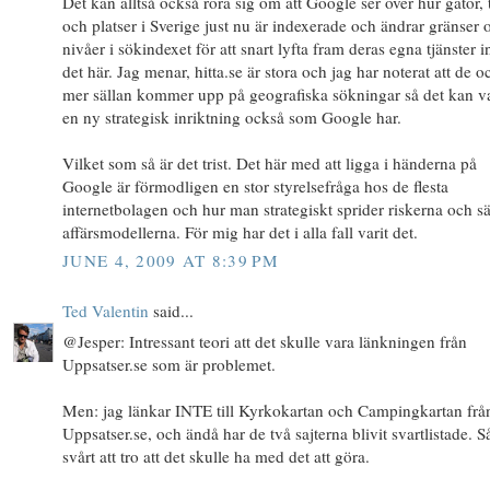
Det kan alltså också röra sig om att Google ser över hur gator, 
och platser i Sverige just nu är indexerade och ändrar gränser 
nivåer i sökindexet för att snart lyfta fram deras egna tjänster 
det här. Jag menar, hitta.se är stora och jag har noterat att de o
mer sällan kommer upp på geografiska sökningar så det kan v
en ny strategisk inriktning också som Google har.
Vilket som så är det trist. Det här med att ligga i händerna på
Google är förmodligen en stor styrelsefråga hos de flesta
internetbolagen och hur man strategiskt sprider riskerna och s
affärsmodellerna. För mig har det i alla fall varit det.
JUNE 4, 2009 AT 8:39 PM
Ted Valentin
said...
@Jesper: Intressant teori att det skulle vara länkningen från
Uppsatser.se som är problemet.
Men: jag länkar INTE till Kyrkokartan och Campingkartan frå
Uppsatser.se, och ändå har de två sajterna blivit svartlistade. Så
svårt att tro att det skulle ha med det att göra.