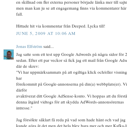
en skillnad om fler externa personer började länka mer till sajt
men man kan ju se att engagemang finns via kommentarer här i
fall.
Hittade hit via kommentar från Deeped. Lycka till!
JUNE 5, 2009 AT 10:06 AM
Jonas Elfström
said...
Jag satte som ett test upp Google Adwords på några sidor för 2
sedan. Efter ett par veckor så fick jag ett mail från Google Ad
där de skrev:
"Vi har uppmärksammats på att ogiltiga klick och/eller visning
har
förekommit på Google-annonserna på din(a) webbplats(er). Vi
därför
avaktiverat ditt Google AdSense-konto. Vi hoppas att du förstå
denna åtgärd vidtogs för att skydda AdWords-annonsörernas
intresse."
Jag försökte såklart få reda på vad som hade hänt och vad jag
kunde göra åt det men det hela blev bara mer och mer Kafka-li