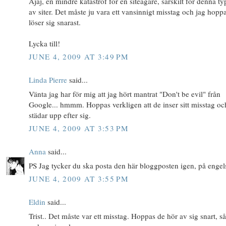
Ajaj, en mindre katastrof för en siteägare, särskilt för denna t
av siter. Det måste ju vara ett vansinnigt misstag och jag hopp
löser sig snarast.
Lycka till!
JUNE 4, 2009 AT 3:49 PM
Linda Pierre
said...
Vänta jag har för mig att jag hört mantrat "Don't be evil" från
Google... hmmm. Hoppas verkligen att de inser sitt misstag oc
städar upp efter sig.
JUNE 4, 2009 AT 3:53 PM
Anna
said...
PS Jag tycker du ska posta den här bloggposten igen, på engel
JUNE 4, 2009 AT 3:55 PM
Eldin
said...
Trist.. Det måste var ett misstag. Hoppas de hör av sig snart, så 