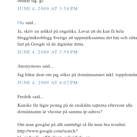
ordnar sig. gl.
JUNE 4, 2009 AT 3:56 PM
Ola
said...
Ja, skriv en artikel på engelska. Lovar att du kan få hela
blogg/mikroblogg Sverige att uppmärksamma det här och sätta 
fart på Google så de åtgärdar detta.
JUNE 4, 2009 AT 3:59 PM
Anonymous said...
Jag hittar dem om jag söker på domännamnet inkl. toppdomän
JUNE 4, 2009 AT 4:02 PM
Fredrik said...
Kanske får lägre poäng på de enskilda sajterna eftersom alla
domännamn är vhostar på samma ip-adress?
Om man googlar på allt samtidigt så får man bra resultat:
http://www.google.com/search?
hl=en&safe=off&client=safari&rls=en-