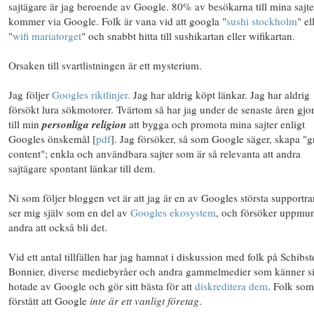
sajtägare är jag beroende av Google. 80% av besökarna till mina sajte
kommer via Google. Folk är vana vid att googla "
sushi stockholm
" el
"
wifi mariatorget
" och snabbt hitta till sushikartan eller wifikartan.
Orsaken till svartlistningen är ett
mysterium
.
Jag följer
Googles riktlinjer.
Jag har aldrig köpt länkar. Jag har aldrig
försökt lura sökmotorer. Tvärtom så har jag under de senaste åren gjor
till min
personliga religion
att bygga och promota mina sajter enligt
Googles önskemål [
pdf
]. Jag försöker, så som Google säger, skapa "g
content"; enkla och användbara sajter som är så relevanta att andra
sajtägare spontant länkar till dem.
Ni som följer bloggen vet är att jag är en av Googles största supportra
ser mig själv som en del av
Googles ekosystem
, och försöker uppmun
andra att också bli det.
Vid ett antal tillfällen har jag hamnat i diskussion med folk på Schibst
Bonnier, diverse mediebyråer och andra gammelmedier som känner s
hotade av Google och gör sitt bästa för att
diskreditera dem
. Folk som
förstått att Google
inte är ett vanligt företag
.