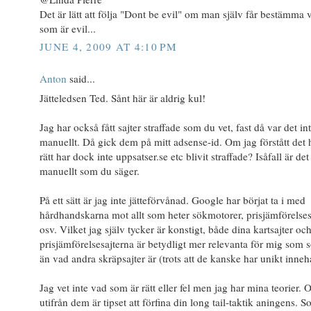
Det är lätt att följa "Dont be evil" om man själv får bestämma 
som är evil...
JUNE 4, 2009 AT 4:10 PM
Anton
said...
Jätteledsen Ted. Sånt här är aldrig kul!
Jag har också fått sajter straffade som du vet, fast då var det in
manuellt. Då gick dem på mitt adsense-id. Om jag förstått det 
rätt har dock inte uppsatser.se etc blivit straffade? Isåfall är de
manuellt som du säger.
På ett sätt är jag inte jätteförvånad. Google har börjat ta i med
hårdhandskarna mot allt som heter sökmotorer, prisjämförelses
osv. Vilket jag själv tycker är konstigt, både dina kartsajter oc
prisjämförelsesajterna är betydligt mer relevanta för mig som 
än vad andra skräpsajter är (trots att de kanske har unikt innehå
Jag vet inte vad som är rätt eller fel men jag har mina teorier. 
utifrån dem är tipset att förfina din long tail-taktik aningens. 