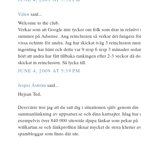
Valen
said...
Welcome to the club.
Verkar som att Google inte tycker om folk som drar in relativt 
summor på Adsense. Ang reinclusion så verkar det fungera fö
vissa ochinte för andra. Jag har skickat iväg 3 reinclusion men
ingenting har hänt och detta var 9 resp 6 resp 3 månader seda
hört att andra har fått tillbaka rankingen efter 2-3 veckor då d
skickat in reinclusion. Så lycka till.
JUNE 4, 2009 AT 5:39 PM
Jesper Åström
said...
Hejsan Ted,
Dessvärre tror jag att du satt dig i situationen själv genom din
sammanlänkning av uppsatser.se och dina kartsajter. Idag har 
exempelvis över 840 000 sitewide djupa länkar som pekar på
wifikartan.se och länkprofilen liknar mycket de stora kluster a
spambloggar som finns där ute.