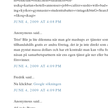
us&q=kartan+hotell+annonser+jobb+caféer+sushi+wifi+bad
ing+kyrkor+gymnasier+studentrabatter+vintage&btnG=Sear
=f&oq=&aqi=
JUNE 4, 2009 AT 4:08 PM
Anonymous said...
Trist! Blir ju lite dilemma när man gör mashups av tjänster so
tillhandahålls gratis av andra företag, det är ju inte direkt som a
man pyntat massa dollars och har ett kontrakt man kan vifta f
näsan på samarbetspartnern när ens egen tjänst går ner eller ba
försvinner.
JUNE 4, 2009 AT 4:09 PM
Fredrik said...
Nu klickbar:
Google sökningen
JUNE 4, 2009 AT 4:09 PM
Anonymous said...
@Linda Pierre