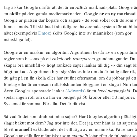
Jag älskar Google därför att det är en
rättvis
marknadsplats. Google är
aktör
är en ny marknad
en
på den gamla mediemarknaden. Google
.
Google är platsen där köpare och säljare - de som söker och de som vi
funna - möts. Till skillnad från tidigare, havererade system för att hitt
nätet (exempelvis
Dmoz
) sköts Google inte av människor (som gör
mänskliga fel).
Google är en maskin, en algoritm. Algoritmen består av en uppsättni
regler som baseras på ett
enkelt
och
transparent
grundantagande: Du
skapar bra innehåll -> högt rankade sajter länkar till dig -> din sagt bl
högt rankad. Algoritmen bryr sig således inte om du är fattig eller rik
du gått på en fin skola eller har ett fint efternamn, om du jobbar på ett 
företag eller är en ensam rullstolsbunden bloggare i en stuga i Norrla
Även Googles sponsrade länkar (
Adwords
) är ett
level playingfield
. D
spelar ingen roll om du har en budget på 50 kronor eller 50 miljoner.
Systemet är samma. För alla. Det är rättvist.
Så vad är det som drabbat mina sajter? Har Googles algoritm plötsligt
slagit bakut mot dem? Jag tror inte det. Det jag tror hänt är att sajterna
manuellt
blivit
exkluderade, det vill säga av en människa. På senare å
Google anställt fler människor som
manuellt
letar efter de ful-sajter s