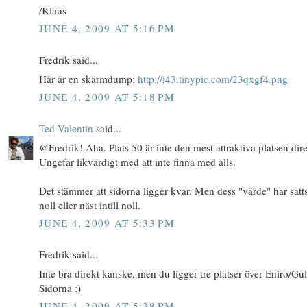
/Klaus
JUNE 4, 2009 AT 5:16 PM
Fredrik said...
Här är en skärmdump:
http://i43.tinypic.com/23qxgf4.png
JUNE 4, 2009 AT 5:18 PM
Ted Valentin
said...
@Fredrik! Aha. Plats 50 är inte den mest attraktiva platsen dire
Ungefär likvärdigt med att inte finna med alls.
Det stämmer att sidorna ligger kvar. Men dess "värde" har satts 
noll eller näst intill noll.
JUNE 4, 2009 AT 5:33 PM
Fredrik said...
Inte bra direkt kanske, men du ligger tre platser över Eniro/Gu
Sidorna :)
JUNE 4, 2009 AT 5:38 PM