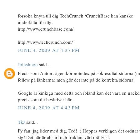
försöka knyta till dig TechCrunch /CrunchBase kan kanske
underlätta för dig.
http://www.crunchbase.com/
http://www.techcrunch.com/
JUNE 4, 2009 AT 4:37 PM
Joinsimon
said...
Precis som Anton säger, kör noindex på sökresultat-sidorna (
follow på länkarna) men gör det inte på de korrekta sidorna.
Google är kinkiga med detta och ibland kan det vara en nackd
precis som du beskriver här...
JUNE 4, 2009 AT 4:43 PM
TkJ
said...
Fy fan, jag lider med dig, Ted! :( Hoppas verkligen det ordnar
sig! Det här är absurt och fruktansvärt orättvist.