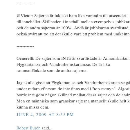
------------
@Victor: Sajterna är faktiskt bara lika varandra till utseendet - 
till innehållet. Skillnaden i innehåll mellan exempelvis jobbkar
och de andra sajterna är 100%. Ändå är jobbkartan svartlistad.
också svårt att tro att det skulle vara ett problem med unikt inn
------------
Generellt: De sajter som INTE är svartlistade är Annonskartan.
Flygkartan.se och Vandrarhemskartan.se. De är lika
sammanlänkade som de andra sajterna.
Jag skulle gissa att Flygkartan.se och Vandrarhemskartan.se gå
under radarn eftersom de inte finns med i "top-menyn". Algor
borde inte göra någon skillnad mellan dessa sajter och de andr
Men en människa som granskar sajterna manuellt skulle helt kl
kunna missa dem.
JUNE 4, 2009 AT 8:55 PM
Robert Burén
said...