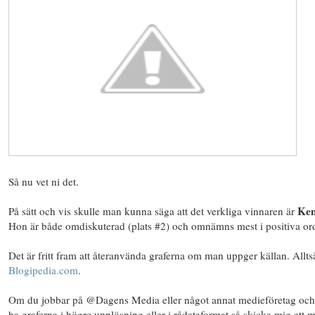
Så nu vet ni det.
Ke
På sätt och vis skulle man kunna säga att det verkliga vinnaren är
Hon är både omdiskuterad (plats #2) och omnämns mest i positiva or
Det är fritt fram att återanvända graferna om man uppger källan. Allts
Blogipedia.com
.
Om du jobbar på @Dagens Media eller något annat medieföretag och 
ha graferna i högre upplösning eller i rådataformat så skicka mig ett ma