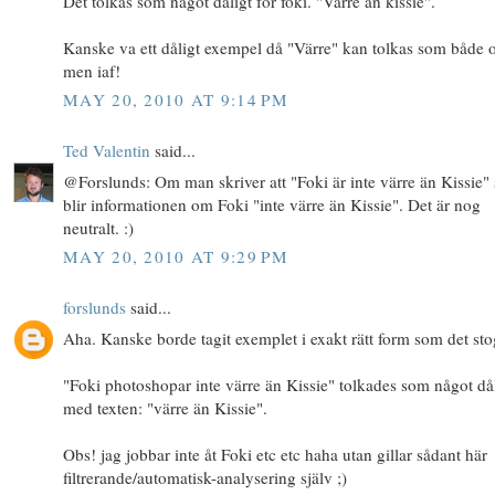
Det tolkas som något dåligt för foki. "Värre än kissie".
Kanske va ett dåligt exempel då "Värre" kan tolkas som både o
men iaf!
MAY 20, 2010 AT 9:14 PM
Ted Valentin
said...
@Forslunds: Om man skriver att "Foki är inte värre än Kissie" 
blir informationen om Foki "inte värre än Kissie". Det är nog
neutralt. :)
MAY 20, 2010 AT 9:29 PM
forslunds
said...
Aha. Kanske borde tagit exemplet i exakt rätt form som det sto
"Foki photoshopar inte värre än Kissie" tolkades som något då
med texten: "värre än Kissie".
Obs! jag jobbar inte åt Foki etc etc haha utan gillar sådant här
filtrerande/automatisk-analysering själv ;)