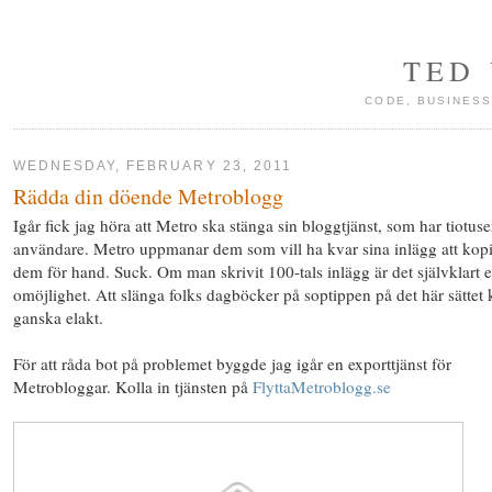
TED
CODE, BUSINESS
WEDNESDAY, FEBRUARY 23, 2011
Rädda din döende Metroblogg
Igår fick jag höra att Metro ska stänga sin bloggtjänst, som har tiotuse
användare. Metro uppmanar dem som vill ha kvar sina inlägg att kop
dem för hand. Suck. Om man skrivit 100-tals inlägg är det självklart 
omöjlighet. Att slänga folks dagböcker på soptippen på det här sättet
ganska elakt.
För att råda bot på problemet byggde jag igår en exporttjänst för
Metrobloggar. Kolla in tjänsten på
FlyttaMetroblogg.se