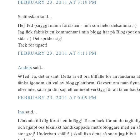
FEBRUARY 23, 2011 AT 3:19 PM
Stattinskan said...
Hej Ted (snyggt namn förrästen - min son heter detsamma ;-)
Jag fick faktiskt en kommentar i min blogg här på Blogspot o
sida :-) Det sprider sig!
Tack för tipset!
FEBRUARY 23, 2011 AT 4:11 PM
Anders
said...
@Ted: Ja, det är sant. Detta är ett bra tillfälle för användarna at
tänka igenom sitt val av bloggplattform. Oavsett om man flytta
eller inte, så är ju din sajt ett eminent verktyg för att ta en back
FEBRUARY 23, 2011 AT 6:09 PM
Ina
said...
Länkade till dig förut i ett inlägg! Tusen tack för att du tagit dig
och hjälpt oss tekniskt handikappade metrobloggare med en s
stor grej! Underbart snällt!:) skall fixa detta så snart jag blivit
friskare:)