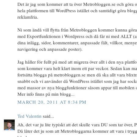
Det är jag som kommer att ta över Metrobloggen.se och göra 
hela plattformen till WordPress istället och samtidigt göra blo
reklamfria.
Ni som ändå vill flytta från Metrobloggen kommer kunna göra
med Exportfunktionen i Wordpress och då får ni med ALLT (a
dina inlägg, sidor, kommentarer, anpassade fält, villkor, menye
navigering och anpassade poster).
Jag håller för fullt på med att migrera över allt i den nya platt
som kommer vara helt klart inom ett par veckor. Sedan kan m
fortsätta blogga på metrobloggen.se men då ska allt vara blixt
snabbt och vi använder då WordPress istället som jag har sock
med massor av nya bloggfunktioner såsom appar till mobilen 
Mer info finns på min blogg...
MARCH 20, 2011 AT 8:34 PM
Ted Valentin
said...
Ah, det var ju lite typiskt att det skulle vara DU som tar över, P
Då låter det ju som att Metrobloggarna kommer att vara i tryg