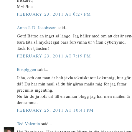
Mvh/Ina
FEBRUARY 23, 2011 AT 6:27 PM
Anna J. D. Jacobsson
said...
Gott! Bättre än inget så länge. Jag håller med om att det är syn
bara låta så mycket själ bara försvinna ur våran cyberrymd.
Tack för tjänsten!
FEBRUARY 23, 2011 AT 7:19 PM
Rospiggen
said...
Jaha, och om man är helt jävla tekniskt total-okunnig, hur gö
då? Du har min mail så du får gärna maila mig för jag fattar
preciiiiiis ingenting.
Nu får du ju iofs url till en annan blogg jag har men mailen är
densamma.
FEBRUARY 25, 2011 AT 10:41 PM
Ted Valentin
said...
Hej Rospiggen. Har du testar att klistra in din bloggadress i rut