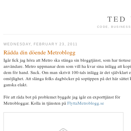
TED
CODE, BUSINESS
WEDNESDAY, FEBRUARY 23, 2011
Rädda din döende Metroblogg
Igår fick jag höra att Metro ska stänga sin bloggtjänst, som har tiotuse
användare. Metro uppmanar dem som vill ha kvar sina inlägg att kop
dem för hand. Suck. Om man skrivit 100-tals inlägg är det självklart 
omöjlighet. Att slänga folks dagböcker på soptippen på det här sättet
ganska elakt.
För att råda bot på problemet byggde jag igår en exporttjänst för
Metrobloggar. Kolla in tjänsten på
FlyttaMetroblogg.se