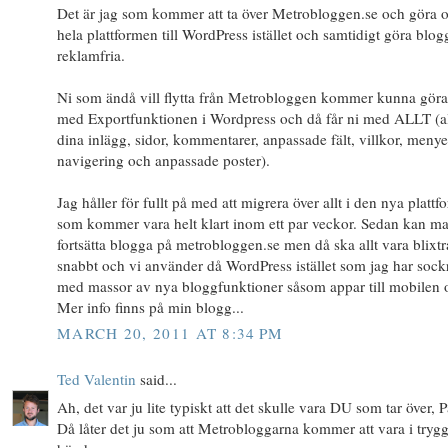
Det är jag som kommer att ta över Metrobloggen.se och göra 
hela plattformen till WordPress istället och samtidigt göra blo
reklamfria.
Ni som ändå vill flytta från Metrobloggen kommer kunna göra
med Exportfunktionen i Wordpress och då får ni med ALLT (a
dina inlägg, sidor, kommentarer, anpassade fält, villkor, menye
navigering och anpassade poster).
Jag håller för fullt på med att migrera över allt i den nya platt
som kommer vara helt klart inom ett par veckor. Sedan kan m
fortsätta blogga på metrobloggen.se men då ska allt vara blixt
snabbt och vi använder då WordPress istället som jag har sock
med massor av nya bloggfunktioner såsom appar till mobilen 
Mer info finns på min blogg...
MARCH 20, 2011 AT 8:34 PM
Ted Valentin
said...
Ah, det var ju lite typiskt att det skulle vara DU som tar över, P
Då låter det ju som att Metrobloggarna kommer att vara i tryg