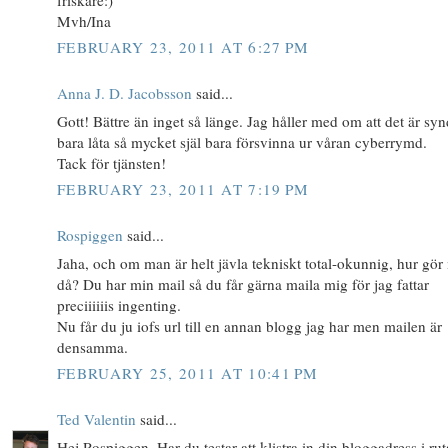
Mvh/Ina
FEBRUARY 23, 2011 AT 6:27 PM
Anna J. D. Jacobsson
said...
Gott! Bättre än inget så länge. Jag håller med om att det är syn
bara låta så mycket själ bara försvinna ur våran cyberrymd.
Tack för tjänsten!
FEBRUARY 23, 2011 AT 7:19 PM
Rospiggen
said...
Jaha, och om man är helt jävla tekniskt total-okunnig, hur gö
då? Du har min mail så du får gärna maila mig för jag fattar
preciiiiiis ingenting.
Nu får du ju iofs url till en annan blogg jag har men mailen är
densamma.
FEBRUARY 25, 2011 AT 10:41 PM
Ted Valentin
said...
Hej Rospiggen. Har du testar att klistra in din bloggadress i rut