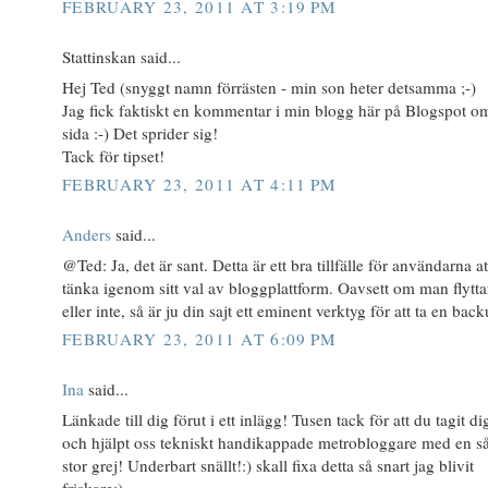
FEBRUARY 23, 2011 AT 3:19 PM
Stattinskan said...
Hej Ted (snyggt namn förrästen - min son heter detsamma ;-)
Jag fick faktiskt en kommentar i min blogg här på Blogspot o
sida :-) Det sprider sig!
Tack för tipset!
FEBRUARY 23, 2011 AT 4:11 PM
Anders
said...
@Ted: Ja, det är sant. Detta är ett bra tillfälle för användarna at
tänka igenom sitt val av bloggplattform. Oavsett om man flytta
eller inte, så är ju din sajt ett eminent verktyg för att ta en back
FEBRUARY 23, 2011 AT 6:09 PM
Ina
said...
Länkade till dig förut i ett inlägg! Tusen tack för att du tagit dig
och hjälpt oss tekniskt handikappade metrobloggare med en s
stor grej! Underbart snällt!:) skall fixa detta så snart jag blivit
friskare:)