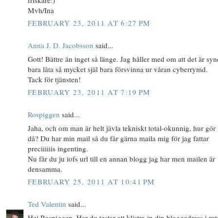
Mvh/Ina
FEBRUARY 23, 2011 AT 6:27 PM
Anna J. D. Jacobsson
said...
Gott! Bättre än inget så länge. Jag håller med om att det är syn
bara låta så mycket själ bara försvinna ur våran cyberrymd.
Tack för tjänsten!
FEBRUARY 23, 2011 AT 7:19 PM
Rospiggen
said...
Jaha, och om man är helt jävla tekniskt total-okunnig, hur gö
då? Du har min mail så du får gärna maila mig för jag fattar
preciiiiiis ingenting.
Nu får du ju iofs url till en annan blogg jag har men mailen är
densamma.
FEBRUARY 25, 2011 AT 10:41 PM
Ted Valentin
said...
Hej Rospiggen. Har du testar att klistra in din bloggadress i rut