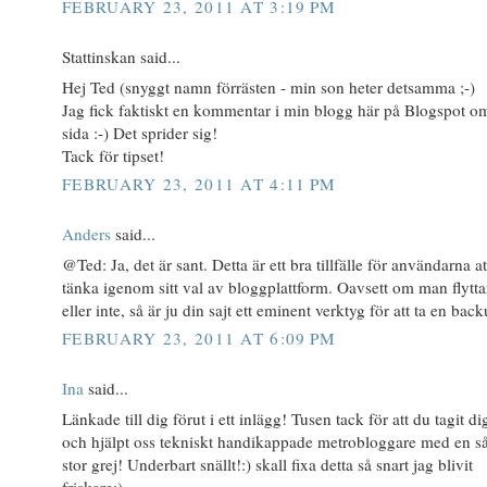
FEBRUARY 23, 2011 AT 3:19 PM
Stattinskan said...
Hej Ted (snyggt namn förrästen - min son heter detsamma ;-)
Jag fick faktiskt en kommentar i min blogg här på Blogspot o
sida :-) Det sprider sig!
Tack för tipset!
FEBRUARY 23, 2011 AT 4:11 PM
Anders
said...
@Ted: Ja, det är sant. Detta är ett bra tillfälle för användarna at
tänka igenom sitt val av bloggplattform. Oavsett om man flytta
eller inte, så är ju din sajt ett eminent verktyg för att ta en back
FEBRUARY 23, 2011 AT 6:09 PM
Ina
said...
Länkade till dig förut i ett inlägg! Tusen tack för att du tagit dig
och hjälpt oss tekniskt handikappade metrobloggare med en s
stor grej! Underbart snällt!:) skall fixa detta så snart jag blivit
friskare:)