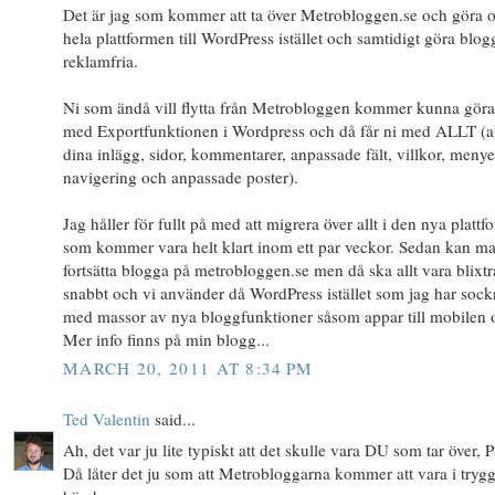
Det är jag som kommer att ta över Metrobloggen.se och göra 
hela plattformen till WordPress istället och samtidigt göra blo
reklamfria.
Ni som ändå vill flytta från Metrobloggen kommer kunna göra
med Exportfunktionen i Wordpress och då får ni med ALLT (a
dina inlägg, sidor, kommentarer, anpassade fält, villkor, menye
navigering och anpassade poster).
Jag håller för fullt på med att migrera över allt i den nya platt
som kommer vara helt klart inom ett par veckor. Sedan kan m
fortsätta blogga på metrobloggen.se men då ska allt vara blixt
snabbt och vi använder då WordPress istället som jag har sock
med massor av nya bloggfunktioner såsom appar till mobilen 
Mer info finns på min blogg...
MARCH 20, 2011 AT 8:34 PM
Ted Valentin
said...
Ah, det var ju lite typiskt att det skulle vara DU som tar över, P
Då låter det ju som att Metrobloggarna kommer att vara i tryg