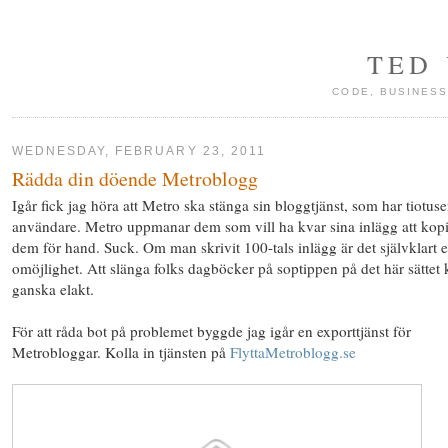
TED
CODE, BUSINESS
WEDNESDAY, FEBRUARY 23, 2011
Rädda din döende Metroblogg
Igår fick jag höra att Metro ska stänga sin bloggtjänst, som har tiotuse
användare. Metro uppmanar dem som vill ha kvar sina inlägg att kop
dem för hand. Suck. Om man skrivit 100-tals inlägg är det självklart 
omöjlighet. Att slänga folks dagböcker på soptippen på det här sättet
ganska elakt.
För att råda bot på problemet byggde jag igår en exporttjänst för
Metrobloggar. Kolla in tjänsten på
FlyttaMetroblogg.se