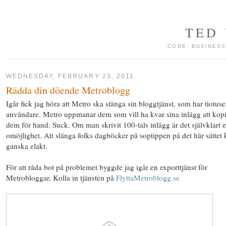
TED
CODE, BUSINESS
WEDNESDAY, FEBRUARY 23, 2011
Rädda din döende Metroblogg
Igår fick jag höra att Metro ska stänga sin bloggtjänst, som har tiotuse
användare. Metro uppmanar dem som vill ha kvar sina inlägg att kop
dem för hand. Suck. Om man skrivit 100-tals inlägg är det självklart 
omöjlighet. Att slänga folks dagböcker på soptippen på det här sättet
ganska elakt.
För att råda bot på problemet byggde jag igår en exporttjänst för
Metrobloggar. Kolla in tjänsten på
FlyttaMetroblogg.se