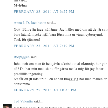
Mvh/Ina
FEBRUARY 23, 2011 AT 6:27 PM
Anna J. D. Jacobsson
said...
Gott! Bättre än inget så länge. Jag håller med om att det är syn
bara låta så mycket själ bara försvinna ur våran cyberrymd.
Tack för tjänsten!
FEBRUARY 23, 2011 AT 7:19 PM
Rospiggen
said...
Jaha, och om man är helt jävla tekniskt total-okunnig, hur gö
då? Du har min mail så du får gärna maila mig för jag fattar
preciiiiiis ingenting.
Nu får du ju iofs url till en annan blogg jag har men mailen är
densamma.
FEBRUARY 25, 2011 AT 10:41 PM
Ted Valentin
said...
Hej Rospiggen. Har du testar att klistra in din bloggadress i rut