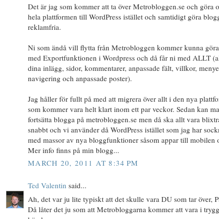
Det är jag som kommer att ta över Metrobloggen.se och göra 
hela plattformen till WordPress istället och samtidigt göra blo
reklamfria.
Ni som ändå vill flytta från Metrobloggen kommer kunna göra
med Exportfunktionen i Wordpress och då får ni med ALLT (a
dina inlägg, sidor, kommentarer, anpassade fält, villkor, menye
navigering och anpassade poster).
Jag håller för fullt på med att migrera över allt i den nya platt
som kommer vara helt klart inom ett par veckor. Sedan kan m
fortsätta blogga på metrobloggen.se men då ska allt vara blixt
snabbt och vi använder då WordPress istället som jag har sock
med massor av nya bloggfunktioner såsom appar till mobilen 
Mer info finns på min blogg...
MARCH 20, 2011 AT 8:34 PM
Ted Valentin
said...
Ah, det var ju lite typiskt att det skulle vara DU som tar över, P
Då låter det ju som att Metrobloggarna kommer att vara i tryg