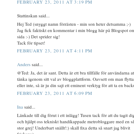
FEBRUARY 23, 2011 AT 3:19 PM
Stattinskan said...
Hej Ted (snyggt namn förrästen - min son heter detsamma ;-)
Jag fick faktiskt en kommentar i min blogg här på Blogspot o
sida :-) Det sprider sig!
Tack för tipset!
FEBRUARY 23, 2011 AT 4:11 PM
Anders
said...
@Ted: Ja, det är sant. Detta är ett bra tillfälle för användarna at
tänka igenom sitt val av bloggplattform. Oavsett om man flytta
eller inte, så är ju din sajt ett eminent verktyg för att ta en back
FEBRUARY 23, 2011 AT 6:09 PM
Ina
said...
Länkade till dig förut i ett inlägg! Tusen tack för att du tagit dig
och hjälpt oss tekniskt handikappade metrobloggare med en s
stor grej! Underbart snällt!:) skall fixa detta så snart jag blivit
friskare:)